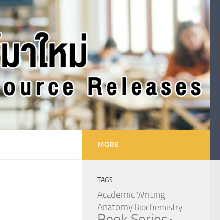
MORE
TAGS
Academic Writing
Anatomy
Biochemistry
Book Series