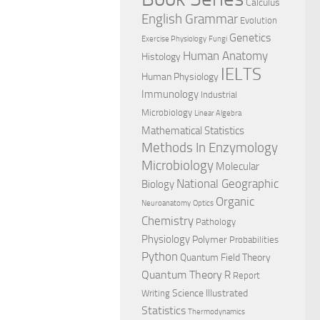
Calculus
English Grammar
Evolution
Genetics
Exercise Physiology
Fungi
Human Anatomy
Histology
IELTS
Human Physiology
Immunology
Industrial
Microbiology
Linear Algebra
Mathematical Statistics
Methods In Enzymology
Microbiology
Molecular
National Geographic
Biology
Organic
Neuroanatomy
Optics
Chemistry
Pathology
Physiology
Polymer
Probabilities
Python
Quantum Field Theory
Quantum Theory
R
Report
Science Illustrated
Writing
Statistics
Thermodynamics