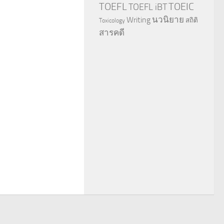
TOEFL
TOEIC
TOEFL iBT
นวนิยาย
Writing
สถิติ
Toxicology
สารคดี