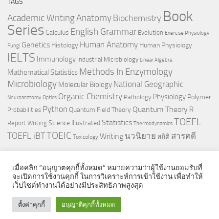
TAGS
Book
Anatomy
Academic Writing
Biochemistry
Series
English Grammar
Calculus
Evolution
Exercise Physiology
Genetics
Human Anatomy
Histology
Human Physiology
Fungi
IELTS
Immunology
Industrial Microbiology
Linear Algebra
Methods In Enzymology
Mathematical Statistics
Microbiology
National Geographic
Molecular Biology
Organic Chemistry
Physiology
Polymer
Pathology
Neuroanatomy
Optics
Python
Quantum Theory
R
Quantum Field Theory
Probabilities
TOEFL
Statistics
Science Illustrated
Report Writing
Thermodynamics
TOEIC
TOEFL iBT
นวนิยาย
สารคดี
Writing
สถิติ
Toxicology
เมื่อคลิก “อนุญาตคุกกี้ทั้งหมด” หมายความว่าผู้ใช้งานยอมรับที่
จะเปิดการใช้งานคุกกี้ ในการวิเคราะห์การเข้าใช้งาน เพื่อทำให้
เว็บไซต์ทำงานได้อย่างมีประสิทธิภาพสูงสุด
© 2026. All Rights Reserved.
ตั้งค่าคุกกี้
อนุญาติคุกกี้ทั้งหมด