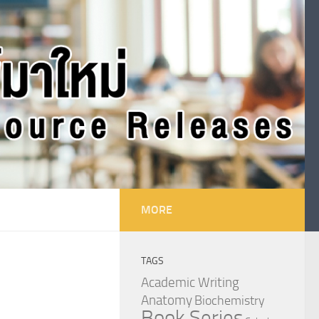
MORE
TAGS
Academic Writing
Anatomy
Biochemistry
Book Series