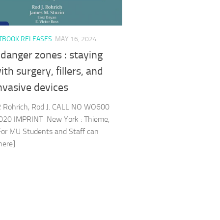
TBOOK RELEASES
MAY 16, 2024
 danger zones : staying
ith surgery, fillers, and
nvasive devices
Rohrich, Rod J. CALL NO WO600
020 IMPRINT New York : Thieme,
or MU Students and Staff can
t here]