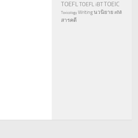
TOEFL
TOEIC
TOEFL iBT
นวนิยาย
Writing
สถิติ
Toxicology
สารคดี