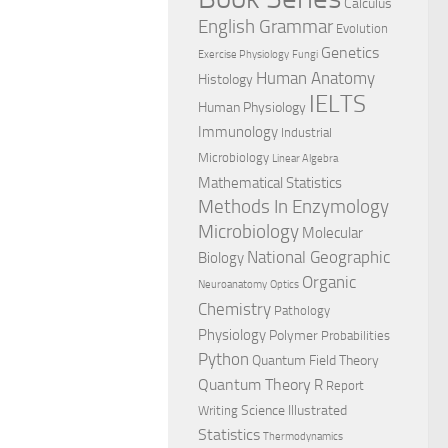
Calculus
English Grammar
Evolution
Genetics
Exercise Physiology
Fungi
Human Anatomy
Histology
IELTS
Human Physiology
Immunology
Industrial
Microbiology
Linear Algebra
Mathematical Statistics
Methods In Enzymology
Microbiology
Molecular
National Geographic
Biology
Organic
Neuroanatomy
Optics
Chemistry
Pathology
Physiology
Polymer
Probabilities
Python
Quantum Field Theory
Quantum Theory
R
Report
Science Illustrated
Writing
Statistics
Thermodynamics