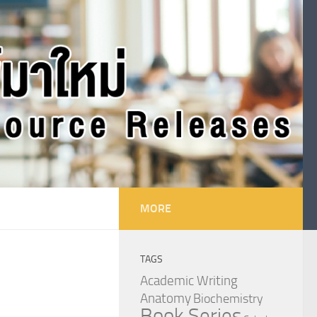
MORE
TAGS
Academic Writing
Anatomy
Biochemistry
Book Series