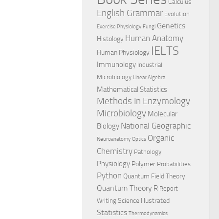
Calculus
English Grammar
Evolution
Genetics
Exercise Physiology
Fungi
Human Anatomy
Histology
IELTS
Human Physiology
Immunology
Industrial
Microbiology
Linear Algebra
Mathematical Statistics
Methods In Enzymology
Microbiology
Molecular
National Geographic
Biology
Organic
Neuroanatomy
Optics
Chemistry
Pathology
Physiology
Polymer
Probabilities
Python
Quantum Field Theory
Quantum Theory
R
Report
Science Illustrated
Writing
Statistics
Thermodynamics