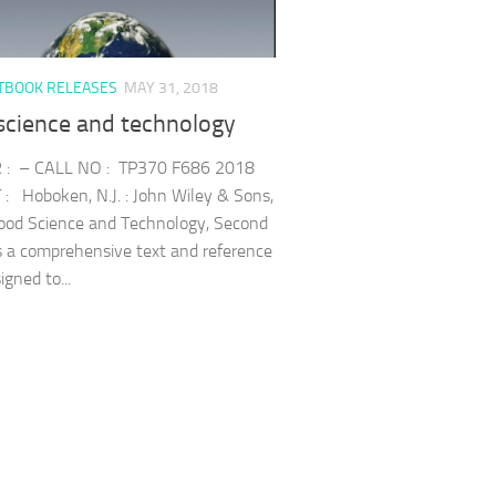
TBOOK RELEASES
MAY 31, 2018
science and technology
: – CALL NO : TP370 F686 2018
: Hoboken, N.J. : John Wiley & Sons,
ood Science and Technology, Second
is a comprehensive text and reference
gned to...