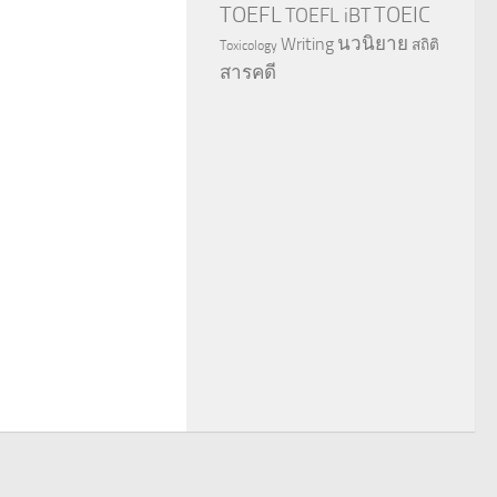
TOEFL
TOEIC
TOEFL iBT
นวนิยาย
Writing
สถิติ
Toxicology
สารคดี