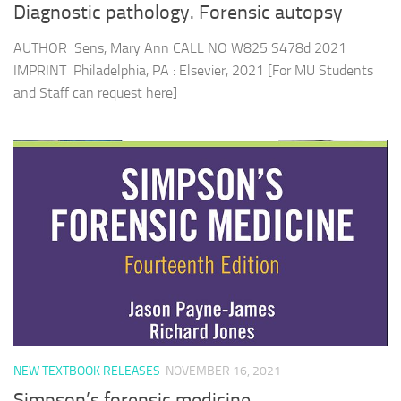
Diagnostic pathology. Forensic autopsy
AUTHOR Sens, Mary Ann CALL NO W825 S478d 2021
IMPRINT Philadelphia, PA : Elsevier, 2021 [For MU Students
and Staff can request here]
NEW TEXTBOOK RELEASES
NOVEMBER 16, 2021
Simpson’s forensic medicine