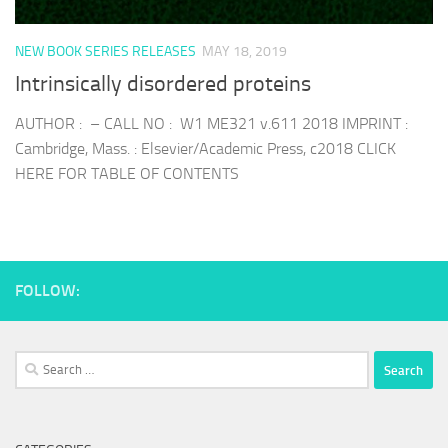
NEW BOOK SERIES RELEASES
MAY 18, 2019
Intrinsically disordered proteins
AUTHOR : – CALL NO : W1 ME321 v.611 2018 IMPRINT :
Cambridge, Mass. : Elsevier/Academic Press, c2018 CLICK
HERE FOR TABLE OF CONTENTS
FOLLOW:
Search
for: