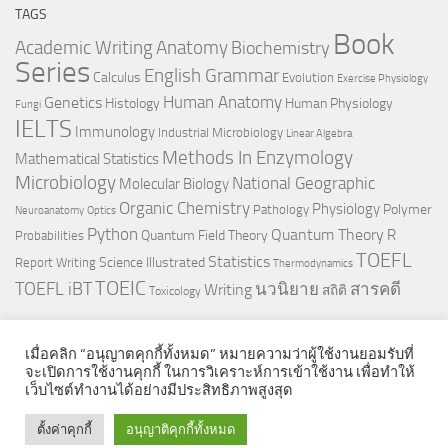
TAGS
Book
Anatomy
Academic Writing
Biochemistry
Series
English Grammar
Calculus
Evolution
Exercise Physiology
Genetics
Human Anatomy
Histology
Human Physiology
Fungi
IELTS
Immunology
Industrial Microbiology
Linear Algebra
Methods In Enzymology
Mathematical Statistics
Microbiology
National Geographic
Molecular Biology
Organic Chemistry
Physiology
Polymer
Pathology
Neuroanatomy
Optics
Python
Quantum Theory
R
Quantum Field Theory
Probabilities
TOEFL
Statistics
Science Illustrated
Report Writing
Thermodynamics
TOEIC
TOEFL iBT
นวนิยาย
สารคดี
Writing
สถิติ
Toxicology
เมื่อคลิก “อนุญาตคุกกี้ทั้งหมด” หมายความว่าผู้ใช้งานยอมรับที่
จะเปิดการใช้งานคุกกี้ ในการวิเคราะห์การเข้าใช้งาน เพื่อทำให้
เว็บไซต์ทำงานได้อย่างมีประสิทธิภาพสูงสุด
© 2026. All Rights Reserved.
ตั้งค่าคุกกี้
อนุญาติคุกกี้ทั้งหมด