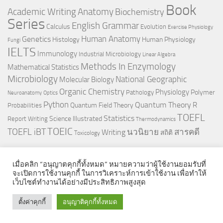
Book
Anatomy
Academic Writing
Biochemistry
Series
English Grammar
Calculus
Evolution
Exercise Physiology
Genetics
Human Anatomy
Histology
Human Physiology
Fungi
IELTS
Immunology
Industrial Microbiology
Linear Algebra
Methods In Enzymology
Mathematical Statistics
Microbiology
National Geographic
Molecular Biology
Organic Chemistry
Physiology
Polymer
Pathology
Neuroanatomy
Optics
Python
Quantum Theory
R
Quantum Field Theory
Probabilities
TOEFL
Statistics
Science Illustrated
Report Writing
Thermodynamics
TOEIC
TOEFL iBT
นวนิยาย
สารคดี
Writing
สถิติ
Toxicology
เมื่อคลิก “อนุญาตคุกกี้ทั้งหมด” หมายความว่าผู้ใช้งานยอมรับที่
จะเปิดการใช้งานคุกกี้ ในการวิเคราะห์การเข้าใช้งาน เพื่อทำให้
เว็บไซต์ทำงานได้อย่างมีประสิทธิภาพสูงสุด
© 2026. All Rights Reserved.
ตั้งค่าคุกกี้
อนุญาติคุกกี้ทั้งหมด