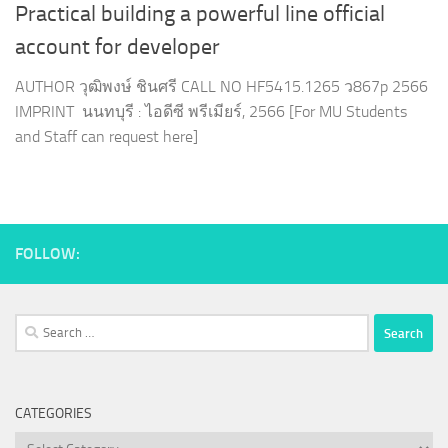
Practical building a powerful line official
account for developer
AUTHOR วุฒิพงษ์ ชินศรี CALL NO HF5415.1265 ว867p 2566
IMPRINT นนทบุรี : ไอดีซี พรีเมียร์, 2566 [For MU Students
and Staff can request here]
FOLLOW:
Search
for:
CATEGORIES
Categories