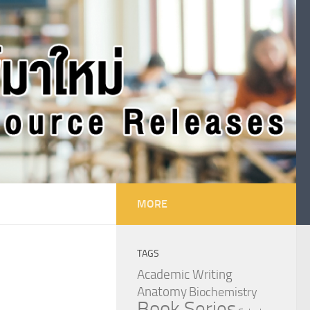
MORE
TAGS
Academic Writing
Anatomy
Biochemistry
Book Series