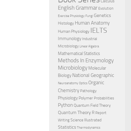
Calculus
English Grammar
Evolution
Genetics
Exercise Physiology
Fungi
Human Anatomy
Histology
IELTS
Human Physiology
Immunology
Industrial
Microbiology
Linear Algebra
Mathematical Statistics
Methods In Enzymology
Microbiology
Molecular
National Geographic
Biology
Organic
Neuroanatomy
Optics
Chemistry
Pathology
Physiology
Polymer
Probabilities
Python
Quantum Field Theory
Quantum Theory
R
Report
Science Illustrated
Writing
Statistics
Thermodynamics