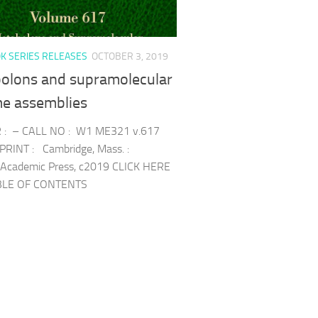
K SERIES RELEASES
OCTOBER 3, 2019
olons and supramolecular
e assemblies
: – CALL NO : W1 ME321 v.617
PRINT : Cambridge, Mass. :
r/Academic Press, c2019 CLICK HERE
BLE OF CONTENTS