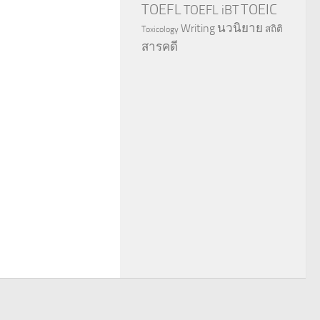
TOEFL
TOEIC
TOEFL iBT
นวนิยาย
Writing
สถิติ
Toxicology
สารคดี