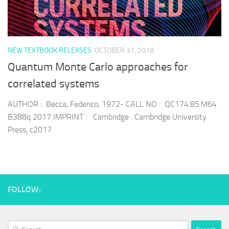
NEW TEXTBOOK RELEASES
OCTOBER 31, 2018
Quantum Monte Carlo approaches for
correlated systems
AUTHOR : Becca, Federico, 1972- CALL NO : QC174.85.M64
B388q 2017 IMPRINT : Cambridge : Cambridge University
Press, c2017
FOLLOW:
Search