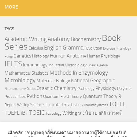
MORE
TAGS
Book
Anatomy
Academic Writing
Biochemistry
Series
English Grammar
Calculus
Evolution
Exercise Physiology
Genetics
Human Anatomy
Histology
Human Physiology
Fungi
IELTS
Immunology
Industrial Microbiology
Linear Algebra
Methods In Enzymology
Mathematical Statistics
Microbiology
National Geographic
Molecular Biology
Organic Chemistry
Physiology
Polymer
Pathology
Neuroanatomy
Optics
Python
Quantum Theory
R
Quantum Field Theory
Probabilities
TOEFL
Statistics
Science Illustrated
Report Writing
Thermodynamics
TOEIC
TOEFL iBT
นวนิยาย
สารคดี
Writing
สถิติ
Toxicology
เมื่อคลิก “อนุญาตคุกกี้ทั้งหมด” หมายความว่าผู้ใช้งานยอมรับที่