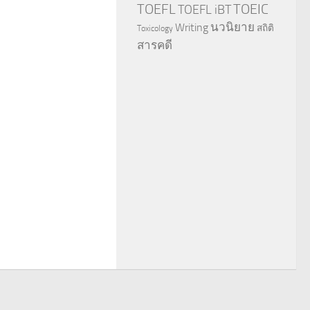
TOEFL
TOEIC
TOEFL iBT
นวนิยาย
Writing
สถิติ
Toxicology
สารคดี