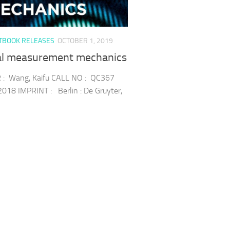
TBOOK RELEASES
OCTOBER 1, 2019
al measurement mechanics
: Wang, Kaifu CALL NO : QC367
18 IMPRINT : Berlin : De Gruyter,