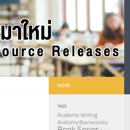
MORE
TAGS
Academic Writing
Anatomy
Biochemistry
Book Series