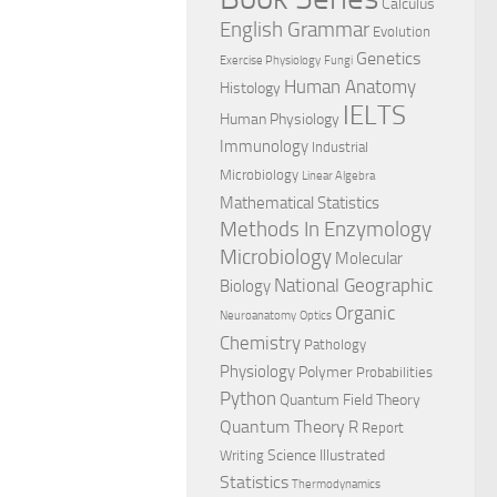
Calculus
English Grammar
Evolution
Genetics
Exercise Physiology
Fungi
Human Anatomy
Histology
IELTS
Human Physiology
Immunology
Industrial
Microbiology
Linear Algebra
Mathematical Statistics
Methods In Enzymology
Microbiology
Molecular
National Geographic
Biology
Organic
Neuroanatomy
Optics
Chemistry
Pathology
Physiology
Polymer
Probabilities
Python
Quantum Field Theory
Quantum Theory
R
Report
Science Illustrated
Writing
Statistics
Thermodynamics