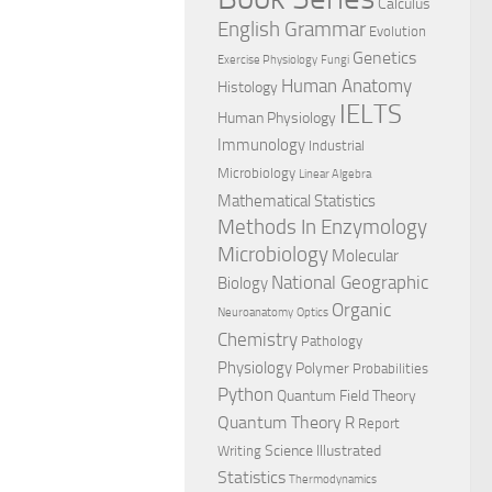
Calculus
English Grammar
Evolution
Genetics
Exercise Physiology
Fungi
Human Anatomy
Histology
IELTS
Human Physiology
Immunology
Industrial
Microbiology
Linear Algebra
Mathematical Statistics
Methods In Enzymology
Microbiology
Molecular
National Geographic
Biology
Organic
Neuroanatomy
Optics
Chemistry
Pathology
Physiology
Polymer
Probabilities
Python
Quantum Field Theory
Quantum Theory
R
Report
Science Illustrated
Writing
Statistics
Thermodynamics