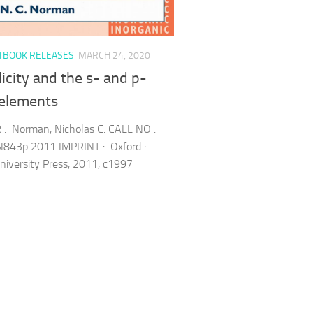
TBOOK RELEASES
MARCH 24, 2020
icity and the s- and p-
 elements
: Norman, Nicholas C. CALL NO :
843p 2011 IMPRINT : Oxford :
niversity Press, 2011, c1997