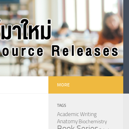
MORE
TAGS
Academic Writing
Anatomy
Biochemistry
Book Series