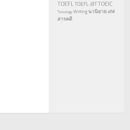
TOEFL
TOEIC
TOEFL iBT
นวนิยาย
Writing
สถิติ
Toxicology
สารคดี