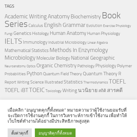
TAGS
Book
Anatomy
Academic Writing
Biochemistry
Series
English Grammar
Calculus
Evolution
Exercise Physiology
Genetics
Human Anatomy
Histology
Human Physiology
Fungi
IELTS
Immunology
Industrial Microbiology
Linear Algebra
Methods In Enzymology
Mathematical Statistics
Microbiology
National Geographic
Molecular Biology
Organic Chemistry
Physiology
Polymer
Pathology
Neuroanatomy
Optics
Python
Quantum Theory
R
Quantum Field Theory
Probabilities
TOEFL
Statistics
Science Illustrated
Report Writing
Thermodynamics
TOEIC
TOEFL iBT
นวนิยาย
สารคดี
Writing
สถิติ
Toxicology
เมื่อคลิก “อนุญาตคุกกี้ทั้งหมด” หมายความว่าผู้ใช้งานยอมรับที่
จะเปิดการใช้งานคุกกี้ ในการวิเคราะห์การเข้าใช้งาน เพื่อทำให้
เว็บไซต์ทำงานได้อย่างมีประสิทธิภาพสูงสุด
© 2026. All Rights Reserved.
ตั้งค่าคุกกี้
อนุญาติคุกกี้ทั้งหมด