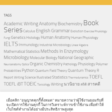
TAGS
Book
Anatomy
Academic Writing
Biochemistry
Series
English Grammar
Calculus
Evolution
Exercise Physiology
Genetics
Human Anatomy
Histology
Human Physiology
Fungi
IELTS
Immunology
Industrial Microbiology
Linear Algebra
Methods In Enzymology
Mathematical Statistics
Microbiology
National Geographic
Molecular Biology
Organic Chemistry
Physiology
Polymer
Pathology
Neuroanatomy
Optics
Python
Quantum Theory
R
Quantum Field Theory
Probabilities
TOEFL
Statistics
Science Illustrated
Report Writing
Thermodynamics
TOEIC
TOEFL iBT
นวนิยาย
สารคดี
Writing
สถิติ
Toxicology
เมื่อคลิก “อนุญาตคุกกี้ทั้งหมด” หมายความว่าผู้ใช้งานยอมรับที่
จะเปิดการใช้งานคุกกี้ ในการวิเคราะห์การเข้าใช้งาน เพื่อทำให้
เว็บไซต์ทำงานได้อย่างมีประสิทธิภาพสูงสุด