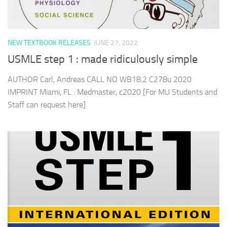
NEW TEXTBOOK RELEASES
JUNE 27, 2022
USMLE step 1 : made ridiculously simple
AUTHOR Carl, Andreas CALL NO WB18.2 C278u 2020
IMPRINT Miami, FL : Medmaster, c2020 [For MU Students and
Staff can request here]