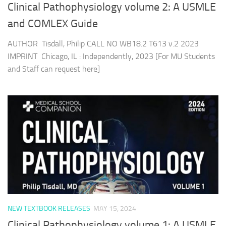
Clinical Pathophysiology volume 2: A USMLE
and COMLEX Guide
AUTHOR Tisdall, Philip CALL NO WB18.2 T613 v.2 2023
IMPRINT Chicago, IL : Independently, 2023 [For MU Students
and Staff can request here]
NEW TEXTBOOK RELEASES
MAY 15, 2024
Clinical Pathophysiology volume 1: A USMLE