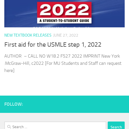
NEW TEXTBOOK RELEASES
JUNE 27, 2022
First aid for the USMLE step 1, 2022
AUTHOR – CALL NO W18.2 F527 2022 IMPRINT New York
:McGraw-Hill, c2022 [For MU Students and Staff can request
here]
FOLLOW:
Search