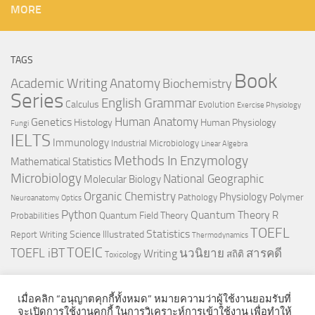
MORE
TAGS
Book
Anatomy
Academic Writing
Biochemistry
Series
English Grammar
Calculus
Evolution
Exercise Physiology
Genetics
Human Anatomy
Histology
Human Physiology
Fungi
IELTS
Immunology
Industrial Microbiology
Linear Algebra
Methods In Enzymology
Mathematical Statistics
Microbiology
National Geographic
Molecular Biology
Organic Chemistry
Physiology
Polymer
Pathology
Neuroanatomy
Optics
Python
Quantum Theory
R
Quantum Field Theory
Probabilities
TOEFL
Statistics
Science Illustrated
Report Writing
Thermodynamics
TOEIC
TOEFL iBT
นวนิยาย
สารคดี
Writing
สถิติ
Toxicology
เมื่อคลิก “อนุญาตคุกกี้ทั้งหมด” หมายความว่าผู้ใช้งานยอมรับที่
จะเปิดการใช้งานคุกกี้ ในการวิเคราะห์การเข้าใช้งาน เพื่อทำให้