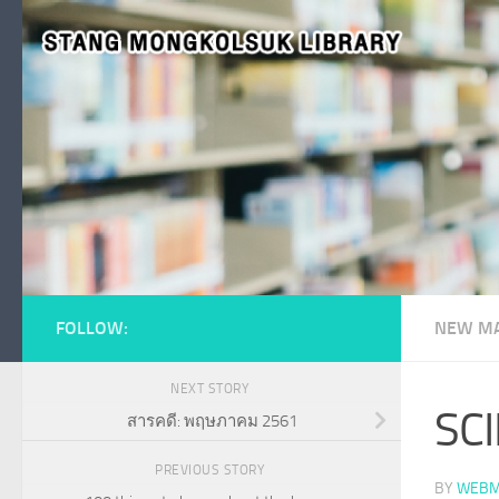
Skip to content
FOLLOW:
NEW MA
NEXT STORY
SCI
สารคดี: พฤษภาคม 2561
PREVIOUS STORY
BY
WEBM