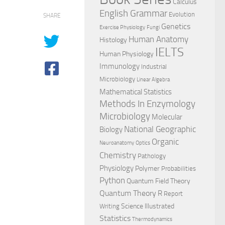
Calculus
English Grammar
Evolution
SHARE
Genetics
Exercise Physiology
Fungi
Human Anatomy
Histology
IELTS
Human Physiology
Immunology
Industrial
Microbiology
Linear Algebra
Mathematical Statistics
Methods In Enzymology
Microbiology
Molecular
National Geographic
Biology
Organic
Neuroanatomy
Optics
Chemistry
Pathology
Physiology
Polymer
Probabilities
Python
Quantum Field Theory
Quantum Theory
R
Report
Science Illustrated
Writing
Statistics
Thermodynamics