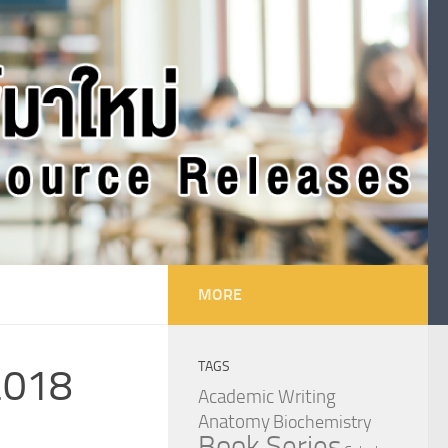
MORE
TAGS
2018
Academic Writing
Anatomy
Biochemistry
Book Series