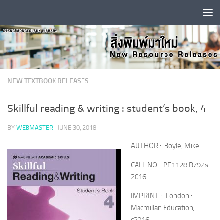
Skip to content
NEW TEXTBOOK RELEASES
Skillful reading & writing : student’s book, 4
BY
WEBMASTER
·
JUNE 30, 2018
AUTHOR : Boyle, Mike
CALL NO : PE1128 B792s
2016
IMPRINT : London :
Macmillan Education,
c2016