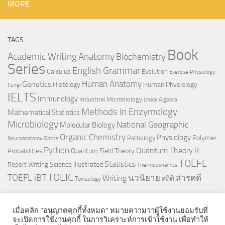
MORE
TAGS
Book
Anatomy
Academic Writing
Biochemistry
Series
English Grammar
Calculus
Evolution
Exercise Physiology
Genetics
Human Anatomy
Histology
Human Physiology
Fungi
IELTS
Immunology
Industrial Microbiology
Linear Algebra
Methods In Enzymology
Mathematical Statistics
Microbiology
National Geographic
Molecular Biology
Organic Chemistry
Physiology
Polymer
Pathology
Neuroanatomy
Optics
Python
Quantum Theory
R
Quantum Field Theory
Probabilities
TOEFL
Statistics
Science Illustrated
Report Writing
Thermodynamics
TOEIC
TOEFL iBT
นวนิยาย
สารคดี
Writing
สถิติ
Toxicology
เมื่อคลิก “อนุญาตคุกกี้ทั้งหมด” หมายความว่าผู้ใช้งานยอมรับที่
จะเปิดการใช้งานคุกกี้ ในการวิเคราะห์การเข้าใช้งาน เพื่อทำให้