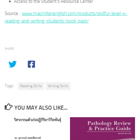
Access to the Student’s Resource Center
Source :
www.macmillanenglish.com/products/skillful-level-4-
reading-and-writing-students-book-pack/
SHARE
Tags:
Reading Skills
Writing Skills
YOU MAY ALSO LIKE...