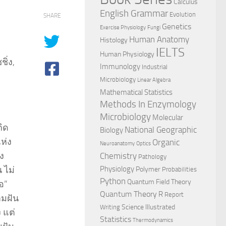
Calculus
English Grammar
Evolution
SHARE
Genetics
Exercise Physiology
Fungi
Human Anatomy
Histology
IELTS
Human Physiology
ิ่ง,
Immunology
Industrial
Microbiology
Linear Algebra
Mathematical Statistics
Methods In Enzymology
Microbiology
Molecular
กิด
National Geographic
Biology
ห่ง
Organic
Neuroanatomy
Optics
อง
Chemistry
Pathology
 ไม่
Physiology
Polymer
Probabilities
Python
Quantum Field Theory
้อ”
Quantum Theory
R
Report
ามฝัน
Science Illustrated
Writing
 แต่
Statistics
Thermodynamics