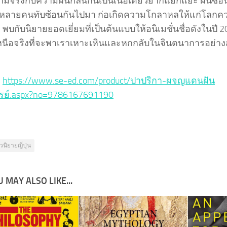
ามจริงกับความฝันกลืนกันเป็นเนื้อเดียวยากแยกแยะ ฝันซ้อ
ลายคนทับซ้อนกันไปมา ก่อเกิดความโกลาหลให้แก่โลกค
ง พบกับนิยายยอดเยี่ยมที่เป็นต้นแบบให้อนิเมชั่นชื่อดังในปี 
หนือจริงที่จะพาเราเหาะเหินและหกกลับในจินตนาการอย่าง
:
https://www.se-ed.com/product/ปาปริกา-ผจญแดนฝัน
รย์.aspx?no=9786167691190
วนิยายญี่ปุ่น
 MAY ALSO LIKE...