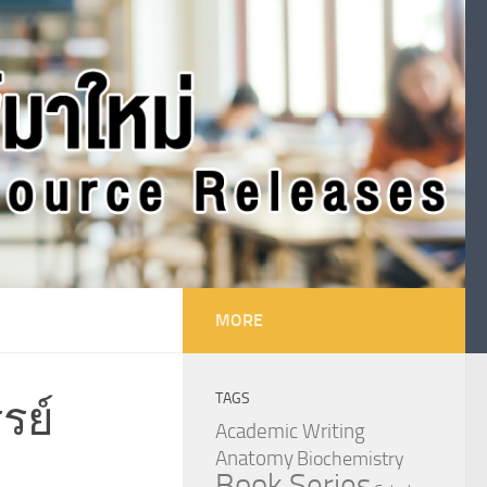
MORE
TAGS
รย์
Academic Writing
Anatomy
Biochemistry
Book Series