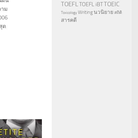
นฝัน
TOEFL
TOEIC
TOEFL iBT
วาม
นวนิยาย
Writing
สถิติ
Toxicology
2006
สารคดี
สุด