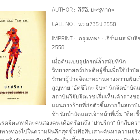
AUTHOR : สึสึอิ, ยะซุทากะ
CALL NO : นว ส735ป 2558
IMPRINT : กรุงเทพฯ : เอิร์นเนส พับลิชช
2558
เมื่อต้นแบบอุปกรณ์ล้ำสมัยที่นัก
วิทยาศาสตร์ประดิษฐ์ขึ้นเพื่อใช้บำบัด
รักษาผู้ป่วยจิตเภทผ่านทางความฝันเ
สูญหาย “อัตซึโกะ จิบะ” นักจิตบำบัดแ
สถาบันวิจัยจิตเวช เริ่มเห็นเค้าลางข
แผนการร้ายที่ก่อตัวขึ้นภายในสถาบัน
ช้า นักบำบัดและเจ้าหน้าที่เริ่ม “ติดเชื
รคจิตเภททีละคนสองคน เดือดร้อนถึง “ปาปริกา” นักสืบคว
นทางท่องไปในความฝันลึกสุดขั้วเพื่อสืบเสาะค้นหาความจริง