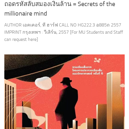
ถอดรหัสลับสมองเงินล้าน = Secrets of the
millionaire mind
AUTHOR เอคเคอร์, ที ฮาร์ฟ CALL NO HG222.3 อ885ถ 2557
IMPRINT กรุงเทพฯ : วีเลิร์น, 2557 [For MU Students and Staff
can request here]