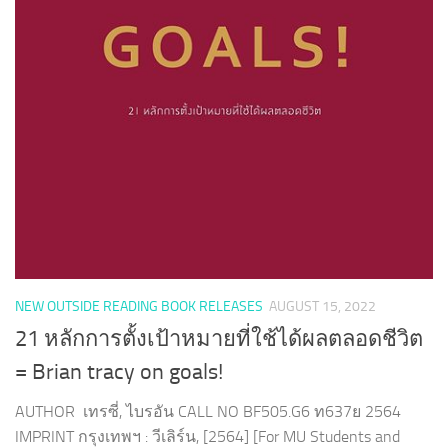
NEW OUTSIDE READING BOOK RELEASES
AUGUST 15, 2022
21 หลักการตั้งเป้าหมายที่ใช้ได้ผลตลอดชีวิต
= Brian tracy on goals!
AUTHOR เทรซี่, ไบรอัน CALL NO BF505.G6 ท637ย 2564
IMPRINT กรุงเทพฯ : วีเลิร์น, [2564] [For MU Students and