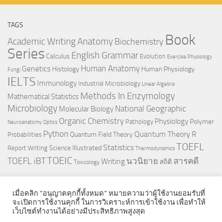
TAGS
Book
Anatomy
Academic Writing
Biochemistry
Series
English Grammar
Calculus
Evolution
Exercise Physiology
Genetics
Human Anatomy
Histology
Human Physiology
Fungi
IELTS
Immunology
Industrial Microbiology
Linear Algebra
Methods In Enzymology
Mathematical Statistics
Microbiology
National Geographic
Molecular Biology
Organic Chemistry
Physiology
Polymer
Pathology
Neuroanatomy
Optics
Python
Quantum Theory
R
Quantum Field Theory
Probabilities
TOEFL
Statistics
Science Illustrated
Report Writing
Thermodynamics
TOEIC
TOEFL iBT
นวนิยาย
สารคดี
Writing
สถิติ
Toxicology
เมื่อคลิก “อนุญาตคุกกี้ทั้งหมด” หมายความว่าผู้ใช้งานยอมรับที่
จะเปิดการใช้งานคุกกี้ ในการวิเคราะห์การเข้าใช้งาน เพื่อทำให้
เว็บไซต์ทำงานได้อย่างมีประสิทธิภาพสูงสุด