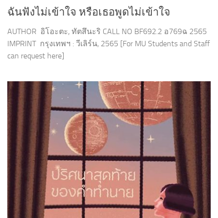
ฉันฟังไม่เข้าใจ หรือเธอพูดไม่เข้าใจ
AUTHOR อิโอะตะ, ทัตสึนะริ CALL NO BF692.2 อ769ฉ 2565
IMPRINT กรุงเทพฯ : วีเลิร์น, 2565 [For MU Students and Staff
can request here]