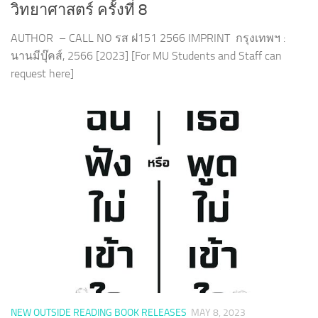
วิทยาศาสตร์ ครั้งที่ 8
AUTHOR – CALL NO รส ฝ151 2566 IMPRINT กรุงเทพฯ :
นานมีบุ๊คส์, 2566 [2023] [For MU Students and Staff can
request here]
NEW OUTSIDE READING BOOK RELEASES
MAY 8, 2023