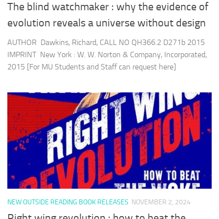
The blind watchmaker : why the evidence of
evolution reveals a universe without design
AUTHOR Dawkins, Richard, CALL NO QH366.2 D271b 2015
IMPRINT New York : W. W. Norton & Company, Incorporated,
2015 [For MU Students and Staff can request here]
NEW OUTSIDE READING BOOK RELEASES
NOVEMBER 2, 2024
Right wing revolution : how to beat the