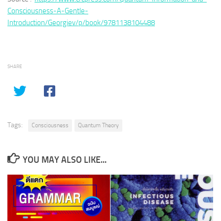
Consciousness-A-Gentle-
Introduction/Georgiev/p/book/9781138104488
SHARE
Tags:
Consciousness
Quantum Theory
YOU MAY ALSO LIKE...