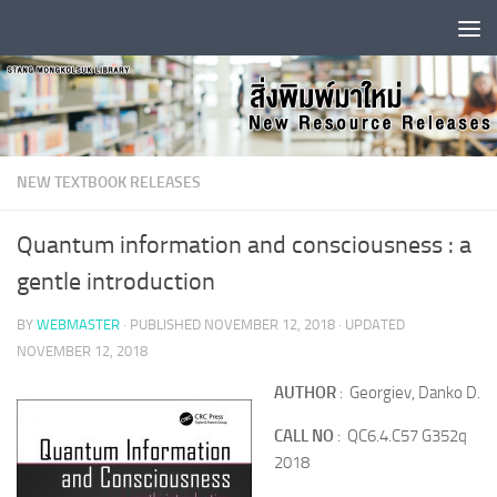
Skip to content
NEW TEXTBOOK RELEASES
Quantum information and consciousness : a
gentle introduction
BY
WEBMASTER
· PUBLISHED
NOVEMBER 12, 2018
· UPDATED
NOVEMBER 12, 2018
AUTHOR
: Georgiev, Danko D.
CALL NO
: QC6.4.C57 G352q
2018