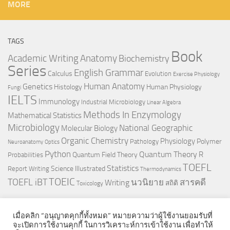
MORE
TAGS
Book
Anatomy
Academic Writing
Biochemistry
Series
English Grammar
Calculus
Evolution
Exercise Physiology
Genetics
Human Anatomy
Histology
Human Physiology
Fungi
IELTS
Immunology
Industrial Microbiology
Linear Algebra
Methods In Enzymology
Mathematical Statistics
Microbiology
National Geographic
Molecular Biology
Organic Chemistry
Physiology
Polymer
Pathology
Neuroanatomy
Optics
Python
Quantum Theory
R
Quantum Field Theory
Probabilities
TOEFL
Statistics
Science Illustrated
Report Writing
Thermodynamics
TOEIC
TOEFL iBT
นวนิยาย
สารคดี
Writing
สถิติ
Toxicology
เมื่อคลิก “อนุญาตคุกกี้ทั้งหมด” หมายความว่าผู้ใช้งานยอมรับที่
จะเปิดการใช้งานคุกกี้ ในการวิเคราะห์การเข้าใช้งาน เพื่อทำให้