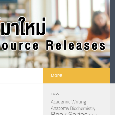
MORE
TAGS
Academic Writing
Anatomy
Biochemistry
Book Series