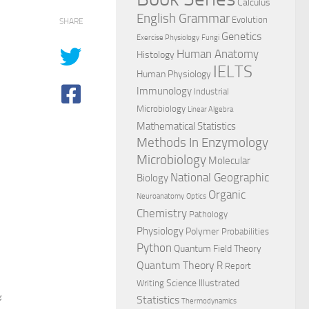
Calculus
English Grammar
Evolution
SHARE
Genetics
Exercise Physiology
Fungi
Human Anatomy
Histology
IELTS
Human Physiology
Immunology
Industrial
Microbiology
Linear Algebra
Mathematical Statistics
Methods In Enzymology
Microbiology
Molecular
National Geographic
Biology
Organic
Neuroanatomy
Optics
Chemistry
Pathology
Physiology
Polymer
Probabilities
Python
Quantum Field Theory
Quantum Theory
R
Report
Science Illustrated
Writing
ะ
Statistics
Thermodynamics