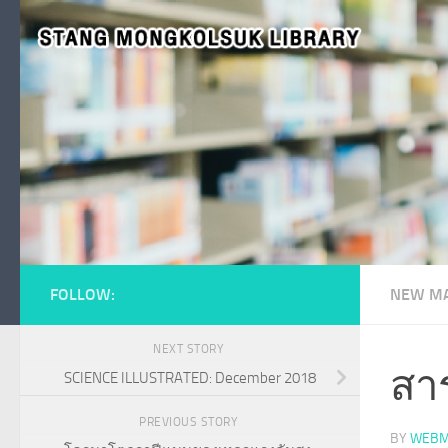
Skip to content
FOLLOW:
NEW MA
NEXT STORY
สา
SCIENCE ILLUSTRATED: December 2018
PREVIOUS STORY
BY
WEBM