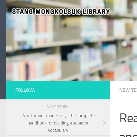
Skip to content
FOLLOW:
NEW TE
NEXT STORY
Rea
Word power made easy : the complete
handbook for building a superior
vocabulary
and