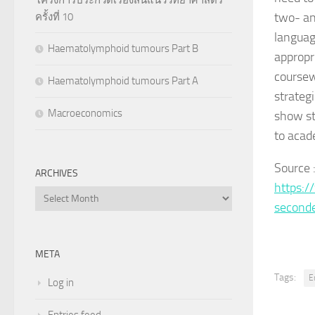
two- an
ครั้งที่ 10
languag
Haematolymphoid tumours Part B
appropr
coursew
Haematolymphoid tumours Part A
strateg
Macroeconomics
show st
to acad
Source 
ARCHIVES
https:/
Archives
seconde
META
Tags:
E
Log in
Entries feed