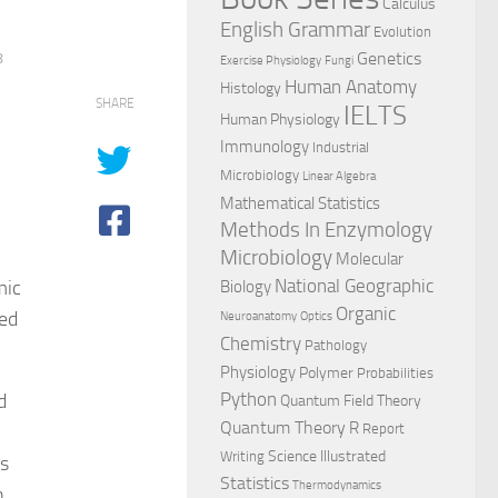
Calculus
English Grammar
Evolution
Genetics
8
Exercise Physiology
Fungi
Human Anatomy
Histology
SHARE
IELTS
Human Physiology
Immunology
Industrial
Microbiology
Linear Algebra
Mathematical Statistics
Methods In Enzymology
Microbiology
Molecular
National Geographic
mic
Biology
Organic
ted
Neuroanatomy
Optics
Chemistry
Pathology
Physiology
Polymer
Probabilities
d
Python
Quantum Field Theory
Quantum Theory
R
Report
Science Illustrated
Writing
ts
Statistics
Thermodynamics
h