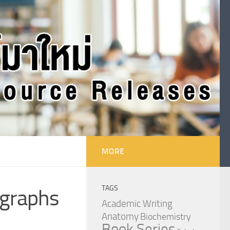
MORE
TAGS
agraphs
Academic Writing
Anatomy
Biochemistry
Book Series