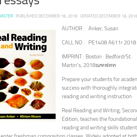
ASTER
· PUBLISHED
DECEMBER 18, 2018
· UPDATED
DECEMBER 18, 201
AUTHOR : Anker, Susan
CALL NO : PE1408 A611r 2018
IMPRINT : Boston : Bedford/St.
Martin’s, 2018ฌฑฟทท
Prepare your students for acade
success with thoroughly integra
reading and writing instruction
Real Reading and Writing, Secon
Edition, teaches the foundational
reading and writing skills studen
 enter freshman composition classes. Widely adopted at bot