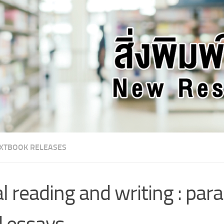
XTBOOK RELEASES
l reading and writing : par
 essays