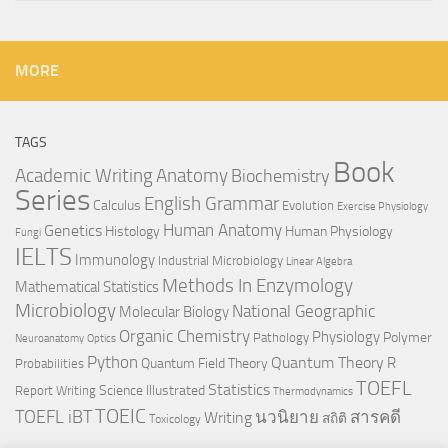
MORE
TAGS
Book
Anatomy
Academic Writing
Biochemistry
Series
English Grammar
Calculus
Evolution
Exercise Physiology
Genetics
Human Anatomy
Histology
Human Physiology
Fungi
IELTS
Immunology
Industrial Microbiology
Linear Algebra
Methods In Enzymology
Mathematical Statistics
Microbiology
National Geographic
Molecular Biology
Organic Chemistry
Physiology
Polymer
Pathology
Neuroanatomy
Optics
Python
Quantum Theory
R
Quantum Field Theory
Probabilities
TOEFL
Statistics
Science Illustrated
Report Writing
Thermodynamics
TOEIC
TOEFL iBT
นวนิยาย
สารคดี
Writing
สถิติ
Toxicology