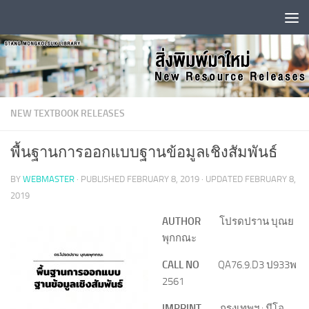
Skip to content
NEW TEXTBOOK RELEASES
พื้นฐานการออกแบบฐานข้อมูลเชิงสัมพันธ์
BY
WEBMASTER
· PUBLISHED
FEBRUARY 8, 2019
· UPDATED
FEBRUARY 8,
2019
AUTHOR
โปรดปราน บุณย
พุกกณะ
CALL NO
QA76.9.D3 ป933พ
2561
IMPRINT
กรุงเทพฯ : นีโอ