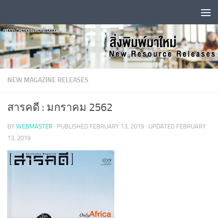
Skip to content
NEW MAGAZINE RELEASES
สารคดี : มกราคม 2562
BY
WEBMASTER
· PUBLISHED
FEBRUARY 13, 2019
· UPDATED
FEBRUARY
13, 2019