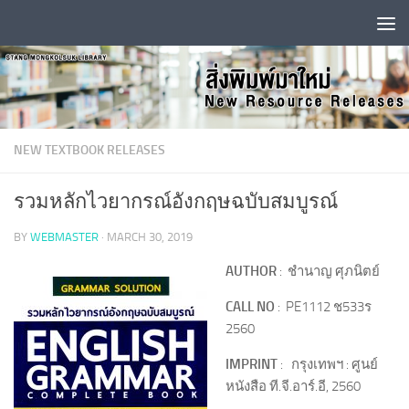
Skip to content
NEW TEXTBOOK RELEASES
รวมหลักไวยากรณ์อังกฤษฉบับสมบูรณ์
BY
WEBMASTER
·
MARCH 30, 2019
AUTHOR
: ชำนาญ ศุภนิตย์
CALL NO
: PE1112 ช533ร
2560
IMPRINT
: กรุงเทพฯ : ศูนย์
หนังสือ ที.จี.อาร์.อี, 2560