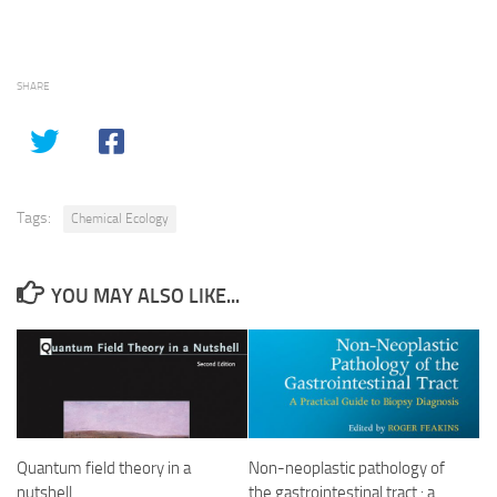
SHARE
Tags:
Chemical Ecology
YOU MAY ALSO LIKE...
Quantum field theory in a
Non-neoplastic pathology of
nutshell
the gastrointestinal tract : a