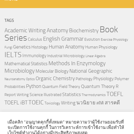
TAGS
Book
Anatomy
Academic Writing
Biochemistry
Series
English Grammar
Calculus
Evolution
Exercise Physiology
Genetics
Human Anatomy
Histology
Human Physiology
Fungi
IELTS
Immunology
Industrial Microbiology
Linear Algebra
Methods In Enzymology
Mathematical Statistics
Microbiology
National Geographic
Molecular Biology
Organic Chemistry
Physiology
Polymer
Pathology
Neuroanatomy
Optics
Python
Quantum Theory
R
Quantum Field Theory
Probabilities
TOEFL
Statistics
Science Illustrated
Report Writing
Thermodynamics
TOEIC
TOEFL iBT
นวนิยาย
สารคดี
Writing
สถิติ
Toxicology
เมื่อคลิก “อนุญาตคุกกี้ทั้งหมด” หมายความว่าผู้ใช้งานยอมรับที่
จะเปิดการใช้งานคุกกี้ ในการวิเคราะห์การเข้าใช้งาน เพื่อทำให้
เว็บไซต์ทำงานได้อย่างมีประสิทธิภาพสูงสุด