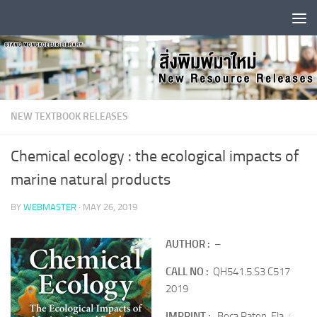
Skip to content
NEW TEXTBOOK RELEASES
Chemical ecology : the ecological impacts of
marine natural products
BY
WEBMASTER
·
MAY 26, 2019
AUTHOR :
–
CALL NO :
QH541.5.S3 C517
2019
IMPRINT :
Boca Raton, Fla. :