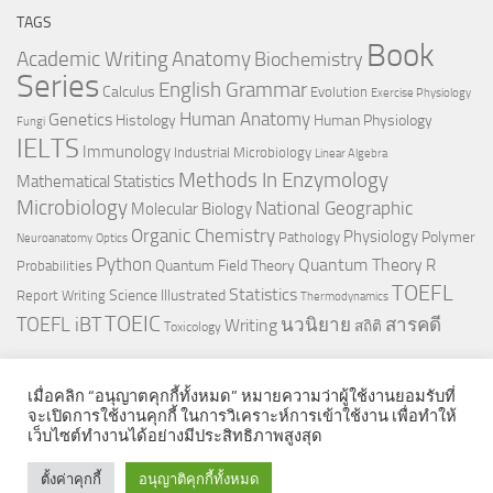
TAGS
Book
Anatomy
Academic Writing
Biochemistry
Series
English Grammar
Calculus
Evolution
Exercise Physiology
Genetics
Human Anatomy
Histology
Human Physiology
Fungi
IELTS
Immunology
Industrial Microbiology
Linear Algebra
Methods In Enzymology
Mathematical Statistics
Microbiology
National Geographic
Molecular Biology
Organic Chemistry
Physiology
Polymer
Pathology
Neuroanatomy
Optics
Python
Quantum Theory
R
Quantum Field Theory
Probabilities
TOEFL
Statistics
Science Illustrated
Report Writing
Thermodynamics
TOEIC
TOEFL iBT
นวนิยาย
สารคดี
Writing
สถิติ
Toxicology
เมื่อคลิก “อนุญาตคุกกี้ทั้งหมด” หมายความว่าผู้ใช้งานยอมรับที่
จะเปิดการใช้งานคุกกี้ ในการวิเคราะห์การเข้าใช้งาน เพื่อทำให้
เว็บไซต์ทำงานได้อย่างมีประสิทธิภาพสูงสุด
© 2026. All Rights Reserved.
ตั้งค่าคุกกี้
อนุญาติคุกกี้ทั้งหมด