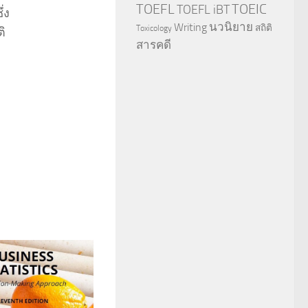
TOEFL
TOEIC
TOEFL iBT
่ง
นวนิยาย
Writing
สถิติ
Toxicology
ิ
สารคดี