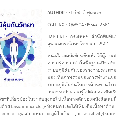
AUTHOR
: ปาริชาติ พุ่มขจร
CALL NO
: QW504 ป554ภ 2561
IMPRINT
: กรุงเทพฯ : สำนักพิมพ์แ
จุฬาลงกรณ์มหาวิทยาลัย, 2561
หนังสือเล่มนี้เขียนขึ้นเพื่อให้ผู้อ่านม
ความรู้ความเข้าใจพื้นฐานเกี่ยวกับ
ระบบภูมิคุ้มกันของร่างกายคน สา
มองเห็นภาพรวมของการทำงานข
ระบบภูมิคุ้มกันในการต้านทานโร
สามารถนำความรู้ไปต่อยอดเพื่อเร
วิชาที่เกี่ยวข้องในระดับสูงต่อไป เนื้อหาหลักของหนังสือเล่มนี
้วย basic immunology ทั้งหมด และได้เพิ่มเติมเนื้อหาด้าน
l immunology เกี่ยวกับภาวะภูมิไวเกิน (hypersensitivity) นอกจ