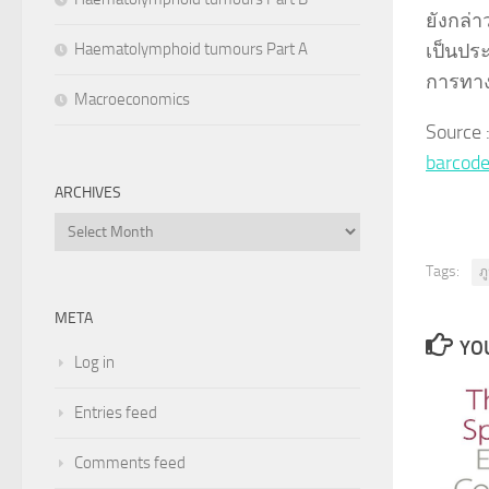
ยังกล่
เป็นปร
Haematolymphoid tumours Part A
การทา
Macroeconomics
Source
barcod
ARCHIVES
Archives
Tags:
ภู
META
YOU
Log in
Entries feed
Comments feed