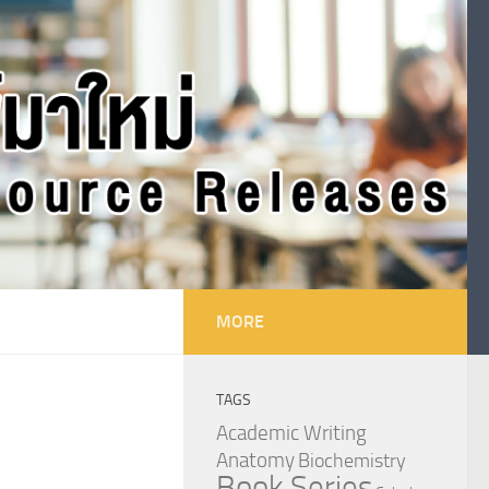
MORE
TAGS
Academic Writing
Anatomy
Biochemistry
Book Series