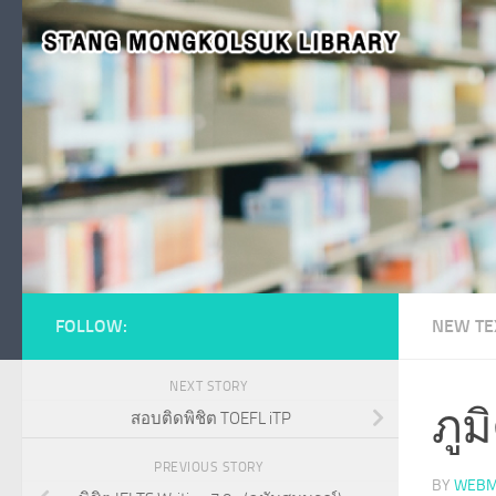
Skip to content
FOLLOW:
NEW TE
NEXT STORY
ภูม
สอบติดพิชิต TOEFL iTP
PREVIOUS STORY
BY
WEBM