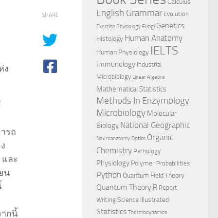
Calculus
English Grammar
Evolution
SHARE
Genetics
Exercise Physiology
Fungi
Human Anatomy
Histology
IELTS
Human Physiology
Immunology
Industrial
ห่ง
Microbiology
Linear Algebra
Mathematical Statistics
Methods In Enzymology
ี
Microbiology
Molecular
National Geographic
Biology
มารถ
Organic
Neuroanatomy
Optics
อง
Chemistry
Pathology
ค และ
Physiology
Polymer
Probabilities
ียน
Python
Quantum Field Theory
้
Quantum Theory
R
Report
Science Illustrated
Writing
Statistics
ากนี้
Thermodynamics