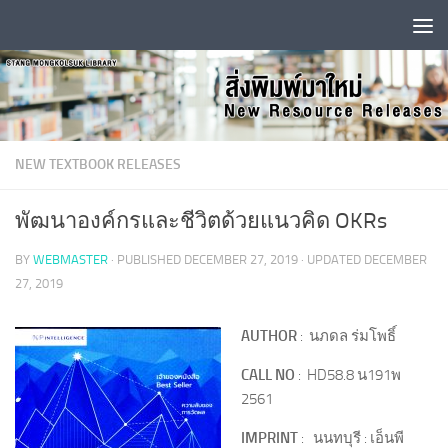
Skip to content
NEW TEXTBOOK RELEASES
พัฒนาองค์กรและชีวิตด้วยแนวคิด OKRs
BY
WEBMASTER
· PUBLISHED
DECEMBER 27, 2019
· UPDATED
DECEMBER
27, 2019
AUTHOR
: นภดล ร่มโพธิ์
CALL NO
: HD58.8 น191พ
2561
IMPRINT
: นนทบุรี : เอ็นพี