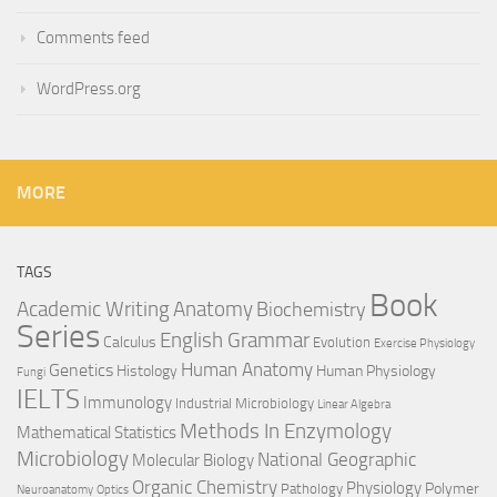
Comments feed
WordPress.org
MORE
TAGS
Book
Anatomy
Academic Writing
Biochemistry
Series
English Grammar
Calculus
Evolution
Exercise Physiology
Genetics
Human Anatomy
Histology
Human Physiology
Fungi
IELTS
Immunology
Industrial Microbiology
Linear Algebra
Methods In Enzymology
Mathematical Statistics
Microbiology
National Geographic
Molecular Biology
Organic Chemistry
Physiology
Polymer
Pathology
Neuroanatomy
Optics