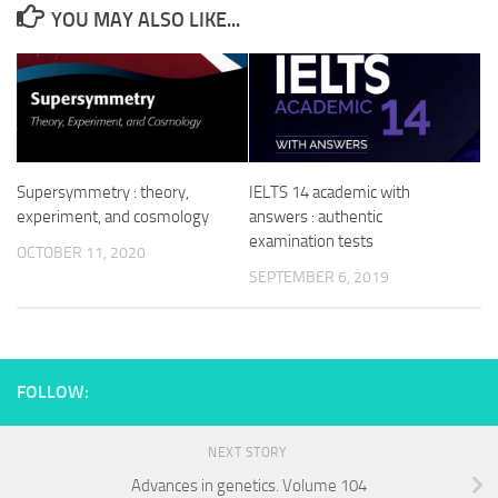
YOU MAY ALSO LIKE...
Supersymmetry : theory,
IELTS 14 academic with
experiment, and cosmology
answers : authentic
examination tests
OCTOBER 11, 2020
SEPTEMBER 6, 2019
FOLLOW:
NEXT STORY
Advances in genetics. Volume 104