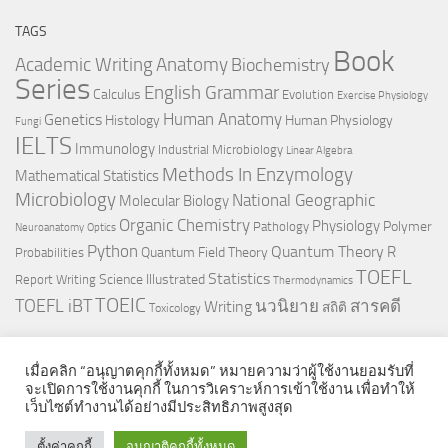
TAGS
Book
Anatomy
Academic Writing
Biochemistry
Series
English Grammar
Calculus
Evolution
Exercise Physiology
Genetics
Human Anatomy
Histology
Human Physiology
Fungi
IELTS
Immunology
Industrial Microbiology
Linear Algebra
Methods In Enzymology
Mathematical Statistics
Microbiology
National Geographic
Molecular Biology
Organic Chemistry
Physiology
Polymer
Pathology
Neuroanatomy
Optics
Python
Quantum Theory
R
Quantum Field Theory
Probabilities
TOEFL
Statistics
Science Illustrated
Report Writing
Thermodynamics
TOEIC
TOEFL iBT
นวนิยาย
สารคดี
Writing
สถิติ
Toxicology
เมื่อคลิก “อนุญาตคุกกี้ทั้งหมด” หมายความว่าผู้ใช้งานยอมรับที่
จะเปิดการใช้งานคุกกี้ ในการวิเคราะห์การเข้าใช้งาน เพื่อทำให้
เว็บไซต์ทำงานได้อย่างมีประสิทธิภาพสูงสุด
© 2026. All Rights Reserved.
ตั้งค่าคุกกี้
อนุญาติคุกกี้ทั้งหมด