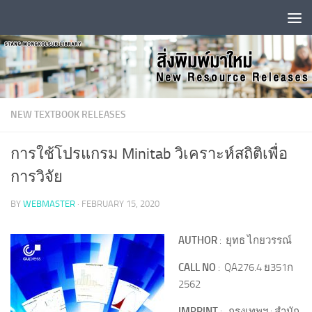
Skip to content
NEW TEXTBOOK RELEASES
การใช้โปรแกรม Minitab วิเคราะห์สถิติเพื่อ
การวิจัย
BY
WEBMASTER
·
FEBRUARY 15, 2020
AUTHOR
: ยุทธ ไกยวรรณ์
CALL NO
: QA276.4 ย351ก
2562
IMPRINT
: กรุงเทพฯ : สำนัก