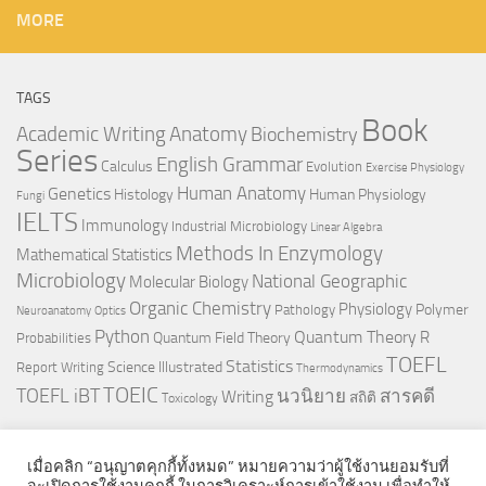
MORE
TAGS
Book
Anatomy
Academic Writing
Biochemistry
Series
English Grammar
Calculus
Evolution
Exercise Physiology
Genetics
Human Anatomy
Histology
Human Physiology
Fungi
IELTS
Immunology
Industrial Microbiology
Linear Algebra
Methods In Enzymology
Mathematical Statistics
Microbiology
National Geographic
Molecular Biology
Organic Chemistry
Physiology
Polymer
Pathology
Neuroanatomy
Optics
Python
Quantum Theory
R
Quantum Field Theory
Probabilities
TOEFL
Statistics
Science Illustrated
Report Writing
Thermodynamics
TOEIC
TOEFL iBT
นวนิยาย
สารคดี
Writing
สถิติ
Toxicology
เมื่อคลิก “อนุญาตคุกกี้ทั้งหมด” หมายความว่าผู้ใช้งานยอมรับที่