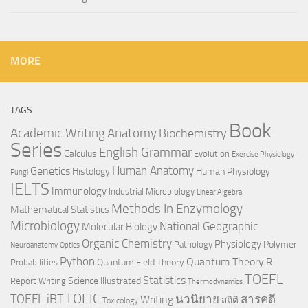
MORE
TAGS
Book
Anatomy
Academic Writing
Biochemistry
Series
English Grammar
Calculus
Evolution
Exercise Physiology
Genetics
Human Anatomy
Histology
Human Physiology
Fungi
IELTS
Immunology
Industrial Microbiology
Linear Algebra
Methods In Enzymology
Mathematical Statistics
Microbiology
National Geographic
Molecular Biology
Organic Chemistry
Physiology
Polymer
Pathology
Neuroanatomy
Optics
Python
Quantum Theory
R
Quantum Field Theory
Probabilities
TOEFL
Statistics
Science Illustrated
Report Writing
Thermodynamics
TOEIC
TOEFL iBT
นวนิยาย
สารคดี
Writing
สถิติ
Toxicology