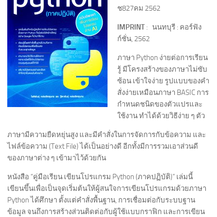
ช827คม 2562
IMPRINT
: นนทบุรี : คอร์ฟัง
ก์ชั่น, 2562
ภาษา Python ง่ายต่อการเรียน
รู้ มีโครงสร้างของภาษาไม่ซับ
ซ้อน เข้าใจง่าย รูปแบบของคำ
สั่งง่ายเหมือนภาษา BASIC การ
กำหนดชนิดของตัวแปรและ
ใช้งาน ทำได้ด้วยวิธีง่าย ๆ ตัว
ภาษามีความยืดหยุ่นสูง และมีคำสั่งในการจัดการกับข้อความ และ
ไฟล์ข้อความ (Text File) ได้เป็นอย่างดี อีกทั้งมีการรวมเอาส่วนดี
ของภาษาต่าง ๆ เข้ามาไว้ด้วยกัน
หนังสือ “คู่มือเรียน เขียนโปรแกรม Python (ภาคปฏิบัติ)” เล่มนี้
เขียนขึ้นเพื่อเป็นจุดเริ่มต้นให้ผู้สนใจการเขียนโปรแกรมด้วยภาษา
Python ได้ศึกษา ตั้งแต่คำสั่งพื้นฐาน, การเชื่อมต่อกับระบบฐาน
ข้อมูล จนถึงการสร้างส่วนติดต่อกับผู้ใช้แบบกราฟิก และการเขียน