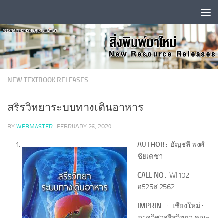
Skip to content
NEW TEXTBOOK RELEASES
สรีรวิทยาระบบทางเดินอาหาร
BY
WEBMASTER
·
FEBRUARY 26, 2020
AUTHOR
: อัญชลี พงศ์
ชัยเดชา
CALL NO
: WI102
อ525ส 2562
IMPRINT
: เชียงใหม่ :
ภาควิชาสรีรวิทยา คณะ