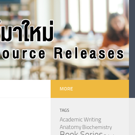
MORE
TAGS
Academic Writing
Anatomy
Biochemistry
Book Series