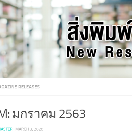
GAZINE RELEASES
M: มกราคม 2563
ASTER
·
MARCH 3, 2020