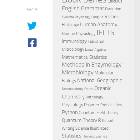
Calculus
English Grammar
Evolution
SHARE
Genetics
Exercise Physiology
Fungi
Human Anatomy
Histology
IELTS
Human Physiology
Immunology
Industrial
Microbiology
Linear Algebra
Mathematical Statistics
Methods In Enzymology
Microbiology
Molecular
National Geographic
Biology
Organic
Neuroanatomy
Optics
Chemistry
Pathology
Physiology
Polymer
Probabilities
Python
Quantum Field Theory
Quantum Theory
R
Report
Science Illustrated
Writing
Statistics
Thermodynamics