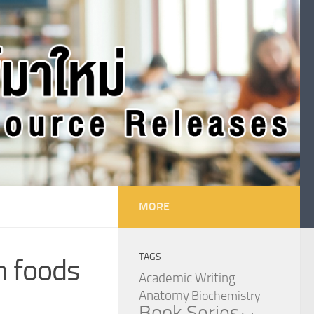
MORE
TAGS
 foods
Academic Writing
Anatomy
Biochemistry
Book Series