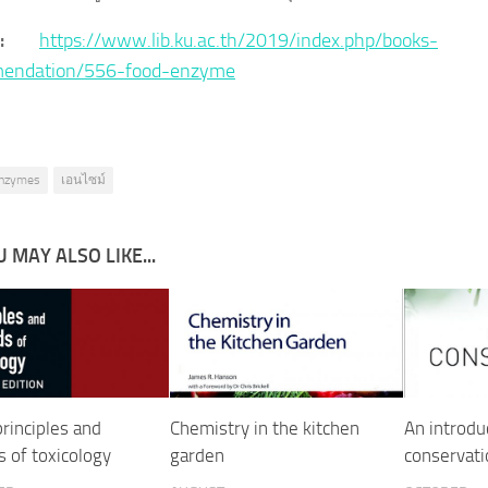
ce :
https://www.lib.ku.ac.th/2019/index.php/books-
endation/556-food-enzyme
nzymes
เอนไซม์
 MAY ALSO LIKE...
rinciples and
Chemistry in the kitchen
An introdu
 of toxicology
garden
conservati