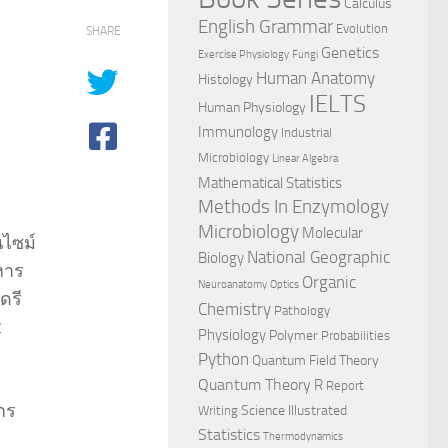
Calculus
English Grammar
Evolution
SHARE
Genetics
Exercise Physiology
Fungi
Human Anatomy
Histology
IELTS
Human Physiology
Immunology
Industrial
Microbiology
Linear Algebra
Mathematical Statistics
Methods In Enzymology
Microbiology
Molecular
นไซม์
National Geographic
Biology
หาร
Organic
Neuroanatomy
Optics
ดรี
Chemistry
Pathology
2
Physiology
Polymer
Probabilities
Python
Quantum Field Theory
Quantum Theory
R
Report
าร
Science Illustrated
Writing
Statistics
Thermodynamics