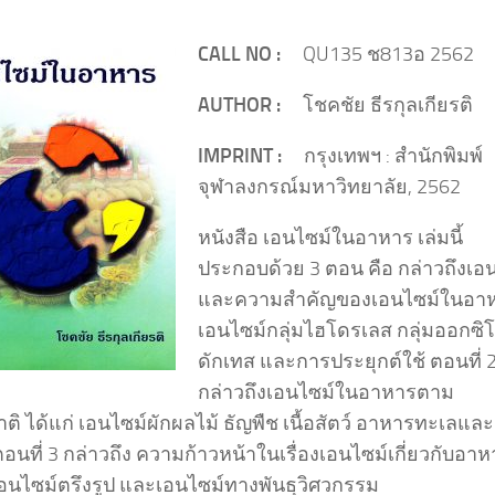
CALL NO :
QU135 ช813อ 2562
AUTHOR :
โชคชัย ธีรกุลเกียรติ
IMPRINT :
กรุงเทพฯ : สำนักพิมพ์
จุฬาลงกรณ์มหาวิทยาลัย, 2562
หนังสือ เอนไซม์ในอาหาร เล่มนี้
ประกอบด้วย 3 ตอน คือ กล่าวถึงเอ
และความสำคัญของเอนไซม์ในอา
เอนไซม์กลุ่มไฮโดรเลส กลุ่มออกซิโ
ดักเทส และการประยุกต์ใช้ ตอนที่ 
กล่าวถึงเอนไซม์ในอาหารตาม
ิ ได้แก่ เอนไซม์ผักผลไม้ ธัญพืช เนื้อสัตว์ อาหารทะเลและ
อนที่ 3 กล่าวถึง ความก้าวหน้าในเรื่องเอนไซม์เกี่ยวกับอาห
 เอนไซม์ตรึงรูป และเอนไซม์ทางพันธุวิศวกรรม