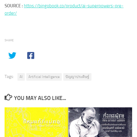
SOURCE :
https://bingobook.co/product/ai-superpowers-pre-
order/
SHARE
Tags:
AI
Artificial Intelligence
ปัญญาประดิษฐ์
YOU MAY ALSO LIKE...