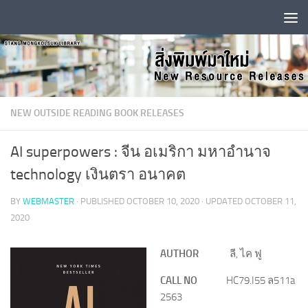
Skip to content
NEW OUTSIDE READING BOOK RELEASES
AI superpowers : จีน อเมริกา มหาอำนาจ
technology เงินตรา อนาคต
BY
WEBMASTER
· PUBLISHED
OCTOBER 10, 2020
· UPDATED
OCTOBER 11,
2020
AUTHOR
ลี, ไค ฟู
CALL NO
HC79.I55 ล511a
2563