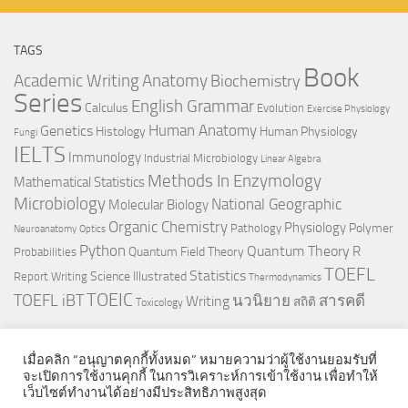
TAGS
Book
Anatomy
Academic Writing
Biochemistry
Series
English Grammar
Calculus
Evolution
Exercise Physiology
Genetics
Human Anatomy
Histology
Human Physiology
Fungi
IELTS
Immunology
Industrial Microbiology
Linear Algebra
Methods In Enzymology
Mathematical Statistics
Microbiology
National Geographic
Molecular Biology
Organic Chemistry
Physiology
Polymer
Pathology
Neuroanatomy
Optics
Python
Quantum Theory
R
Quantum Field Theory
Probabilities
TOEFL
Statistics
Science Illustrated
Report Writing
Thermodynamics
TOEIC
TOEFL iBT
นวนิยาย
สารคดี
Writing
สถิติ
Toxicology
เมื่อคลิก “อนุญาตคุกกี้ทั้งหมด” หมายความว่าผู้ใช้งานยอมรับที่
จะเปิดการใช้งานคุกกี้ ในการวิเคราะห์การเข้าใช้งาน เพื่อทำให้
เว็บไซต์ทำงานได้อย่างมีประสิทธิภาพสูงสุด