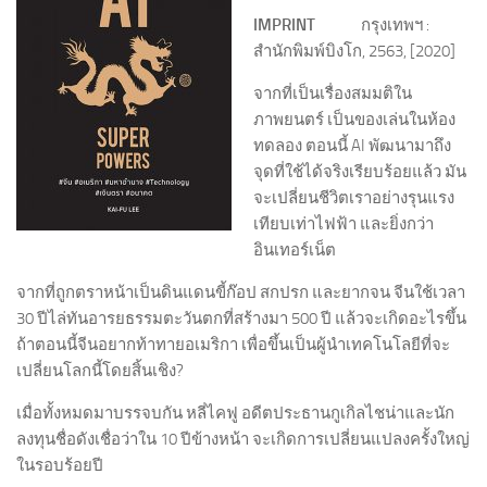
IMPRINT
กรุงเทพฯ :
สำนักพิมพ์บิงโก, 2563, ‪[2020]
จากที่เป็นเรื่องสมมติใน
ภาพยนตร์ เป็นของเล่นในห้อง
ทดลอง ตอนนี้ AI พัฒนามาถึง
จุดที่ใช้ได้จริงเรียบร้อยแล้ว มัน
จะเปลี่ยนชีวิตเราอย่างรุนแรง
เทียบเท่าไฟฟ้า และยิ่งกว่า
อินเทอร์เน็ต
จากที่ถูกตราหน้าเป็นดินแดนขี้ก๊อป สกปรก และยากจน จีนใช้เวลา
30 ปีไล่ทันอารยธรรมตะวันตกที่สร้างมา 500 ปี แล้วจะเกิดอะไรขึ้น
ถ้าตอนนี้จีนอยากท้าทายอเมริกา เพื่อขึ้นเป็นผู้นำเทคโนโลยีที่จะ
เปลี่ยนโลกนี้โดยสิ้นเชิง?
เมื่อทั้งหมดมาบรรจบกัน หลี่ไคฟู อดีตประธานกูเกิลไชน่าและนัก
ลงทุนชื่อดังเชื่อว่าใน 10 ปีข้างหน้า จะเกิดการเปลี่ยนแปลงครั้งใหญ่
ในรอบร้อยปี