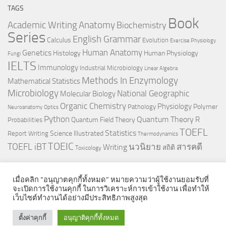
TAGS
Book
Anatomy
Academic Writing
Biochemistry
Series
English Grammar
Calculus
Evolution
Exercise Physiology
Genetics
Human Anatomy
Histology
Human Physiology
Fungi
IELTS
Immunology
Industrial Microbiology
Linear Algebra
Methods In Enzymology
Mathematical Statistics
Microbiology
National Geographic
Molecular Biology
Organic Chemistry
Physiology
Polymer
Pathology
Neuroanatomy
Optics
Python
Quantum Theory
R
Quantum Field Theory
Probabilities
TOEFL
Statistics
Science Illustrated
Report Writing
Thermodynamics
TOEIC
TOEFL iBT
นวนิยาย
สารคดี
Writing
สถิติ
Toxicology
เมื่อคลิก “อนุญาตคุกกี้ทั้งหมด” หมายความว่าผู้ใช้งานยอมรับที่
จะเปิดการใช้งานคุกกี้ ในการวิเคราะห์การเข้าใช้งาน เพื่อทำให้
เว็บไซต์ทำงานได้อย่างมีประสิทธิภาพสูงสุด
© 2026. All Rights Reserved.
ตั้งค่าคุกกี้
อนุญาติคุกกี้ทั้งหมด