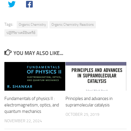
Tags:
Organic Chemistry
Organic Chemistry Reactions
ปฏิกิริยาเคมีอินทรีย์
YOU MAY ALSO LIKE...
Fundamentals of physics II :
Principles and advances in
electromagnetism, optics, and
supramolecular catalysis
quantum mechanics
OCTOBER 25, 2019
NOVEMBER 22, 2024