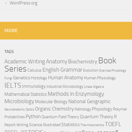
WordPress.org
MORE
TAGS
Book
Anatomy
Academic Writing
Biochemistry
Series
English Grammar
Calculus
Evolution
Exercise Physiology
Genetics
Human Anatomy
Histology
Human Physiology
Fungi
IELTS
Immunology
Industrial Microbiology
Linear Algebra
Methods In Enzymology
Mathematical Statistics
Microbiology
National Geographic
Molecular Biology
Organic Chemistry
Physiology
Polymer
Pathology
Neuroanatomy
Optics
Python
Quantum Theory
R
Quantum Field Theory
Probabilities
TOEFL
Statistics
Science Illustrated
Report Writing
Thermodynamics