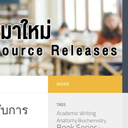
MORE
TAGS
รับการ
Academic Writing
Anatomy
Biochemistry
Book Series