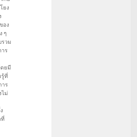
มโยง
ง
่ของ
ง ๆ
วบรวม
งการ
โดยมี
้ที่
นการ
ไม่
่ง
ี่