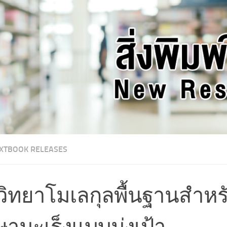
XTBOOK RELEASES
ววิทยาโมเลกุลพื้นฐานสำห
ษามะเร็งแบบมุ่งเป้า