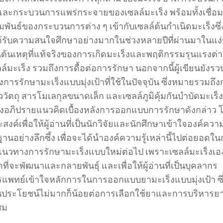
 และกระบวนการแพร่กระจายของเซลล์มะเร็ง พร้อมทั้งเชื่อ
พันธ์ของกระบวนการต่าง ๆ เข้ากับเซลล์ต้นกำเนิดมะเร็งซึ่
ด้รับความสนใจศึกษาอย่างมากในช่วงหลายปีที่ผ่านมาในแง
นต้นเหตุที่แท้จริงของการเกิดมะเร็งและพฤติกรรมรุนแรงต่า
์มะเร็ง รวมถึงการดื้อต่อการรักษา นอกจากนี้ผู้เขียนยังร
ารรักษามะเร็งแบบมุ่งเป้าที่ใช้ในปัจจุบัน ซึ่งหมายรวมถึ
ววัตถุ สารโมเลกุลขนาดเล็ก และเซลล์ภูมิคุ้มกันบำบัดมะเร็ง
ั้งอภิปรายแนวคิดเบื้องหลังการออกแบบการรักษาดังกล่าว 
ะสงค์เพื่อให้ผู้อ่านที่เป็นนักวิจัยและนักศึกษาเข้าใจองค์ความรู
นฐานอย่างลึกซึ้ง เพื่อจะได้นำองค์ความรู้เหล่านี้ไปต่อยอดใ
นวทางการรักษามะเร็งแบบใหม่ต่อไป เพราะเซลล์มะเร็งเอง
ที่จะพัฒนาและกลายพันธุ์ และเพื่อให้ผู้อ่านที่เป็นบุคลากร
แพทย์เข้าใจหลักการในการออกแบบยามะเร็งแบบมุ่งเป้า ซึ
นประโยชน์ไม่มากก็น้อยต่อการเลือกใช้ยาและการบริหารยาท
สม