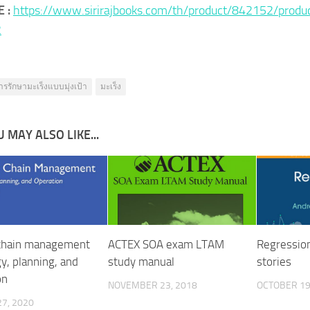
 :
https://www.sirirajbooks.com/th/product/842152/produ
2
ารรักษามะเร็งแบบมุ่งเป้า
มะเร็ง
 MAY ALSO LIKE...
chain management
ACTEX SOA exam LTAM
Regression
gy, planning, and
study manual
stories
on
NOVEMBER 23, 2018
OCTOBER 19
7, 2020