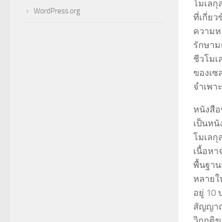
โมเลกุ
WordPress.org
ที่เกี่
ความหล
รักษามะ
ชีวโมเล
ของเซล
จำเพา
หนังสือ
เป็นหนัง
โมเลกุ
เนื้อหา
พื้นฐา
หลายให
อยู่ 1
สัญญาณ
วิกฤติ