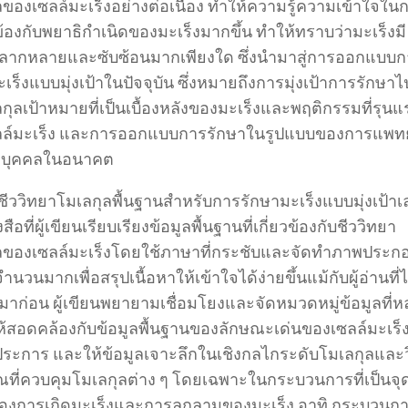
ลของเซลล์มะเร็งอย่างต่อเนื่อง ทำให้ความรู้ความเข้าใจใน
ยวข้องกับพยาธิกำเนิดของมะเร็งมากขึ้น ทำให้ทราบว่ามะเร็งมี
ากหลายและซับซ้อนมากเพียงใด ซึ่งนำมาสู่การออกแบบก
เร็งแบบมุ่งเป้าในปัจจุบัน ซึ่งหมายถึงการมุ่งเป้าการรักษาไป
กุลเป้าหมายที่เป็นเบื้องหลังของมะเร็งและพฤติกรรมที่รุนแ
ล์มะเร็ง และการออกแบบการรักษาในรูปแบบของการแพทย
ะบุคคลในอนาคต
ชีววิทยาโมเลกุลพื้นฐานสำหรับการรักษามะเร็งแบบมุ่งเป้าเล่
สือที่ผู้เขียนเรียบเรียงข้อมูลพื้นฐานที่เกี่ยวข้องกับชีววิทยา
ลของเซลล์มะเร็งโดยใช้ภาษาที่กระชับและจัดทำภาพประก
จำนวนมากเพื่อสรุปเนื้อหาให้เข้าใจได้ง่ายขึ้นแม้กับผู้อ่านที่ไ
นมาก่อน ผู้เขียนพยายามเชื่อมโยงและจัดหมวดหมู่ข้อมูลที่
้สอดคล้องกับข้อมูลพื้นฐานของลักษณะเด่นของเซลล์มะเร็งท
0 ประการ และให้ข้อมูลเจาะลึกในเชิงกลไกระดับโมเลกุลและว
ที่ควบคุมโมเลกุลต่าง ๆ โดยเฉพาะในกระบวนการที่เป็นจุ
ของการเกิดมะเร็งและการลุกลามของมะเร็ง อาทิ กระบวนกา