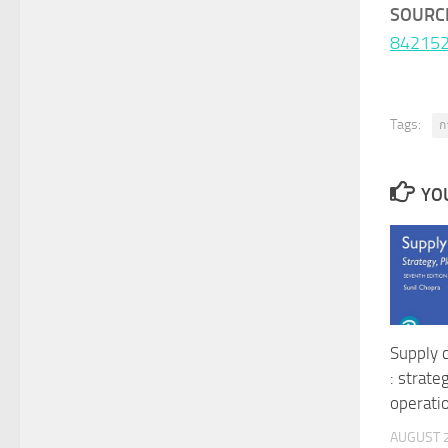
SOURCE
84215
Tags:
ก
YOU
Supply 
: strate
operati
AUGUST 2