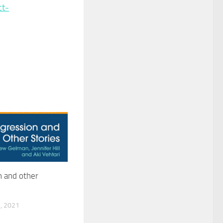
ct-
 and other
, 2021