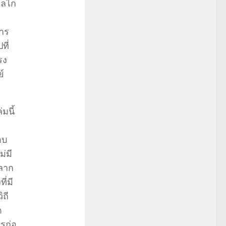
กลไก
าร
ที่
รง
์
มนี้
อบ
ม่มี
หลาก
ี่มี
ิถี
ด
รก่อ