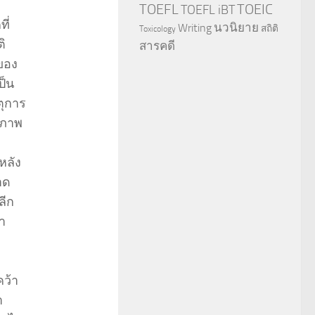
TOEFL
TOEIC
TOEFL iBT
ี่
นวนิยาย
Writing
สถิติ
Toxicology
ิ
สารคดี
ของ
ป็น
ตุการ
สภาพ
หลัง
าด
ลีก
า
คว้า
า