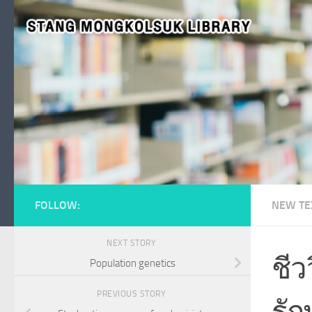
Skip to content
FOLLOW:
NEW TE
NEXT STORY
ชี
Population genetics
PREVIOUS STORY
รัก