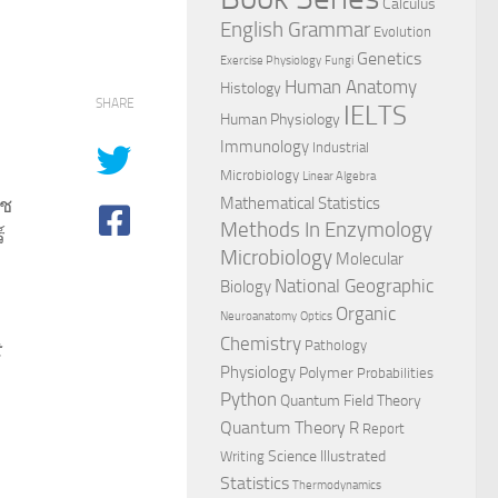
Calculus
English Grammar
Evolution
Genetics
Exercise Physiology
Fungi
Human Anatomy
Histology
SHARE
IELTS
Human Physiology
Immunology
Industrial
Microbiology
Linear Algebra
าช
Mathematical Statistics
Methods In Enzymology
์
Microbiology
Molecular
National Geographic
Biology
Organic
Neuroanatomy
Optics
Chemistry
Pathology
Physiology
Polymer
Probabilities
Python
Quantum Field Theory
Quantum Theory
R
Report
Science Illustrated
Writing
Statistics
Thermodynamics