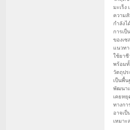
มะเร็ง
ความสัม
กำลังไ
การเป็
ของเซลล
แนวทางก
ใช้ยาชี
พร้อมท
วัตถุปร
เป็นพื้
พัฒนาแ
เคยหยุด
ทางการ
อาจเป็
เหมาะ