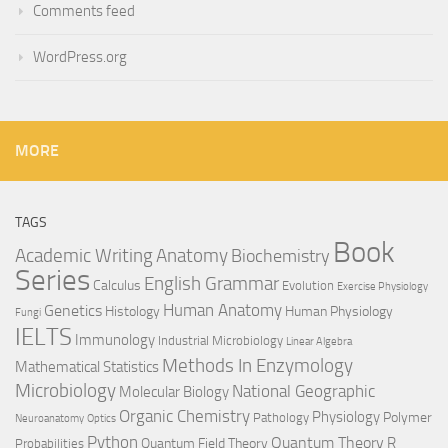
Comments feed
WordPress.org
MORE
TAGS
Book
Anatomy
Academic Writing
Biochemistry
Series
English Grammar
Calculus
Evolution
Exercise Physiology
Genetics
Human Anatomy
Histology
Human Physiology
Fungi
IELTS
Immunology
Industrial Microbiology
Linear Algebra
Methods In Enzymology
Mathematical Statistics
Microbiology
National Geographic
Molecular Biology
Organic Chemistry
Physiology
Polymer
Pathology
Neuroanatomy
Optics
Python
Quantum Theory
R
Quantum Field Theory
Probabilities