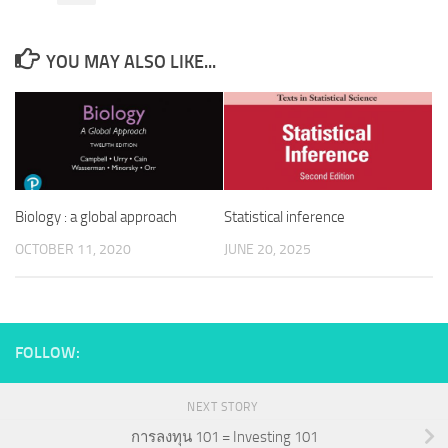
YOU MAY ALSO LIKE...
Biology : a global approach
Statistical inference
OCTOBER 11, 2020
JUNE 20, 2025
FOLLOW:
NEXT STORY
การลงทุน 101 = Investing 101