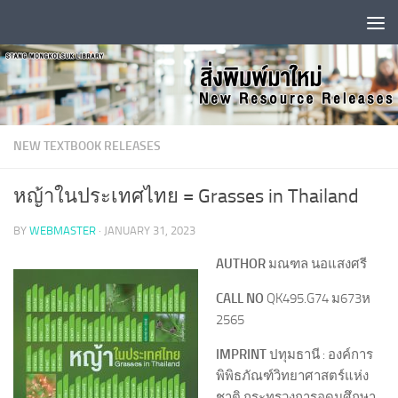
Skip to content
NEW TEXTBOOK RELEASES
หญ้าในประเทศไทย = Grasses in Thailand
BY
WEBMASTER
·
JANUARY 31, 2023
AUTHOR
มณฑล นอแสงศรี
CALL NO
QK495.G74 ม673ห
2565
IMPRINT
ปทุมธานี : องค์การ
พิพิธภัณฑ์วิทยาศาสตร์แห่ง
ชาติ กระทรวงการอุดมศึกษา