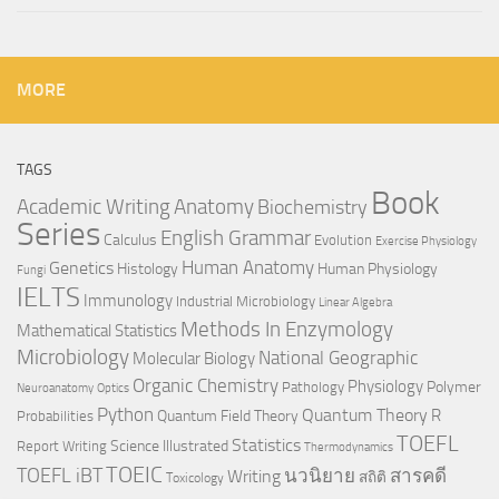
MORE
TAGS
Book
Anatomy
Academic Writing
Biochemistry
Series
English Grammar
Calculus
Evolution
Exercise Physiology
Genetics
Human Anatomy
Histology
Human Physiology
Fungi
IELTS
Immunology
Industrial Microbiology
Linear Algebra
Methods In Enzymology
Mathematical Statistics
Microbiology
National Geographic
Molecular Biology
Organic Chemistry
Physiology
Polymer
Pathology
Neuroanatomy
Optics
Python
Quantum Theory
R
Quantum Field Theory
Probabilities
TOEFL
Statistics
Science Illustrated
Report Writing
Thermodynamics
TOEIC
TOEFL iBT
นวนิยาย
สารคดี
Writing
สถิติ
Toxicology