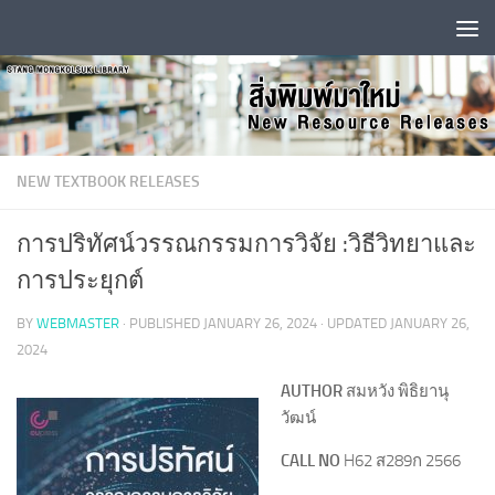
Skip to content
NEW TEXTBOOK RELEASES
การปริทัศน์วรรณกรรมการวิจัย :วิธีวิทยาและ
การประยุกต์
BY
WEBMASTER
· PUBLISHED
JANUARY 26, 2024
· UPDATED
JANUARY 26,
2024
AUTHOR
สมหวัง พิธิยานุ
วัฒน์
CALL NO
H62 ส289ก 2566