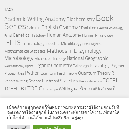
TAGS
Book
Anatomy
Academic Writing
Biochemistry
Series
English Grammar
Calculus
Evolution
Exercise Physiology
Genetics
Human Anatomy
Histology
Human Physiology
Fungi
IELTS
Immunology
Industrial Microbiology
Linear Algebra
Methods In Enzymology
Mathematical Statistics
Microbiology
National Geographic
Molecular Biology
Organic Chemistry
Physiology
Polymer
Pathology
Neuroanatomy
Optics
Python
Quantum Theory
R
Quantum Field Theory
Probabilities
TOEFL
Statistics
Science Illustrated
Report Writing
Thermodynamics
TOEIC
TOEFL iBT
นวนิยาย
สารคดี
Writing
สถิติ
Toxicology
เมื่อคลิก “อนุญาตคุกกี้ทั้งหมด” หมายความว่าผู้ใช้งานยอมรับที่
จะเปิดการใช้งานคุกกี้ ในการวิเคราะห์การเข้าใช้งาน เพื่อทำให้
เว็บไซต์ทำงานได้อย่างมีประสิทธิภาพสูงสุด
© 2026. All Rights Reserved.