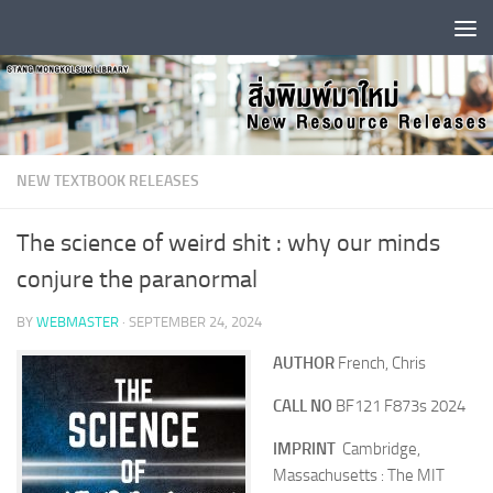
Skip to content
NEW TEXTBOOK RELEASES
The science of weird shit : why our minds
conjure the paranormal
BY
WEBMASTER
·
SEPTEMBER 24, 2024
AUTHOR
French, Chris
CALL NO
BF121 F873s 2024
IMPRINT
Cambridge,
Massachusetts : The MIT