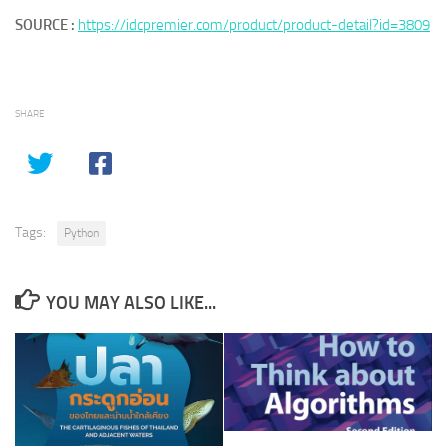
SOURCE :
https://idcpremier.com/product/product-detail?id=3809
SHARE
Tags:
Python
YOU MAY ALSO LIKE...