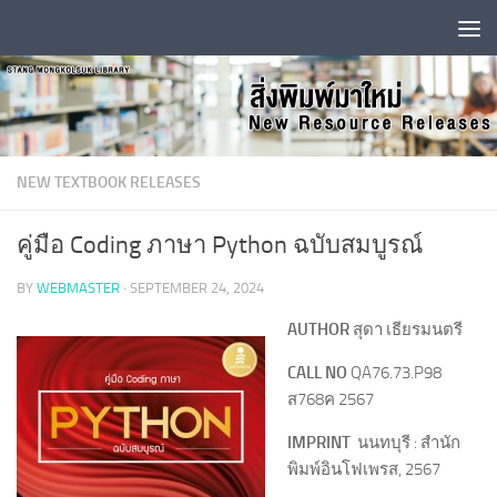
Skip to content
NEW TEXTBOOK RELEASES
คู่มือ Coding ภาษา Python ฉบับสมบูรณ์
BY
WEBMASTER
·
SEPTEMBER 24, 2024
AUTHOR
สุดา เธียรมนตรี
CALL NO
QA76.73.P98
ส768ค 2567
IMPRINT
นนทบุรี : สํานัก
พิมพ์อินโฟเพรส, 2567