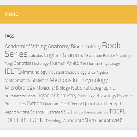
MORE
TAGS
Book
Anatomy
Academic Writing
Biochemistry
Series
English Grammar
Calculus
Evolution
Exercise Physiology
Genetics
Human Anatomy
Histology
Human Physiology
Fungi
IELTS
Immunology
Industrial Microbiology
Linear Algebra
Methods In Enzymology
Mathematical Statistics
Microbiology
National Geographic
Molecular Biology
Organic Chemistry
Physiology
Polymer
Pathology
Neuroanatomy
Optics
Python
Quantum Theory
R
Quantum Field Theory
Probabilities
TOEFL
Statistics
Science Illustrated
Report Writing
Thermodynamics
TOEIC
TOEFL iBT
นวนิยาย
สารคดี
Writing
สถิติ
Toxicology