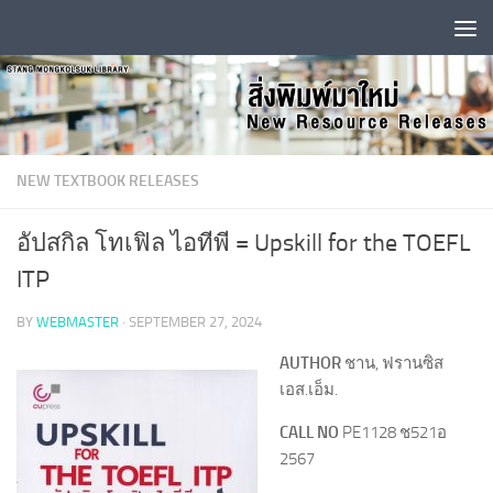
Skip to content
NEW TEXTBOOK RELEASES
อัปสกิล โทเฟิล ไอทีพี = Upskill for the TOEFL
ITP
BY
WEBMASTER
·
SEPTEMBER 27, 2024
AUTHOR
ชาน, ฟรานซิส
เอส.เอ็ม.
CALL NO
PE1128 ช521อ
2567