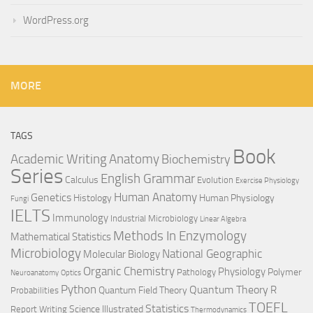
WordPress.org
MORE
TAGS
Book
Anatomy
Academic Writing
Biochemistry
Series
English Grammar
Calculus
Evolution
Exercise Physiology
Genetics
Human Anatomy
Histology
Human Physiology
Fungi
IELTS
Immunology
Industrial Microbiology
Linear Algebra
Methods In Enzymology
Mathematical Statistics
Microbiology
National Geographic
Molecular Biology
Organic Chemistry
Physiology
Polymer
Pathology
Neuroanatomy
Optics
Python
Quantum Theory
R
Quantum Field Theory
Probabilities
TOEFL
Statistics
Science Illustrated
Report Writing
Thermodynamics