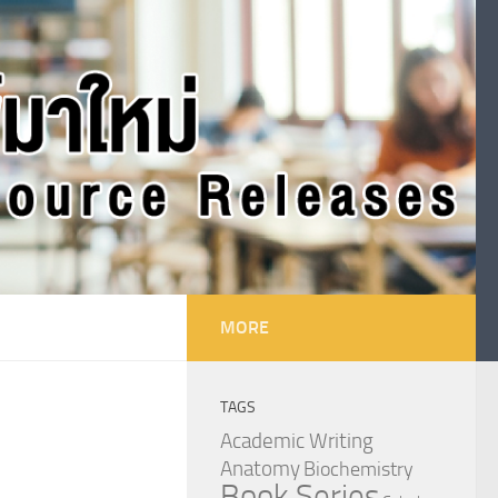
MORE
TAGS
Academic Writing
Anatomy
Biochemistry
Book Series