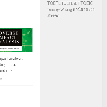
TOEFL
TOEIC
TOEFL iBT
นวนิยาย
Writing
สถิติ
Toxicology
สารคดี
pact analysis :
ing data,
 and risk
19