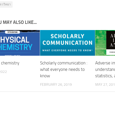
ัตววิทยา
 MAY ALSO LIKE...
l chemistry
Scholarly communication :
Adverse im
what everyone needs to
understand
2022
know
statistics,
FEBRUARY 26, 2019
MAY 27, 20