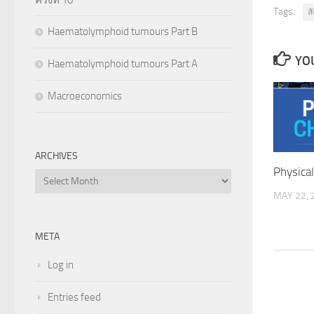
Tags:
ส
Haematolymphoid tumours Part B
YOU
Haematolymphoid tumours Part A
Macroeconomics
ARCHIVES
Physica
Archives
MAY 22, 
META
Log in
Entries feed