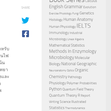
Calculus
English Grammar
Evolution
SHARE
Genetics
Exercise Physiology
Fungi
Human Anatomy
Histology
IELTS
Human Physiology
Immunology
Industrial
Microbiology
Linear Algebra
Mathematical Statistics
ำหรับ
Methods In Enzymology
์ในไฟ
Microbiology
Molecular
น้น
National Geographic
Biology
ิทยา
Organic
Neuroanatomy
Optics
ิงและ
Chemistry
Pathology
อ
Physiology
Polymer
Probabilities
Python
Quantum Field Theory
พ
Quantum Theory
R
Report
Science Illustrated
Writing
Statistics
Thermodynamics