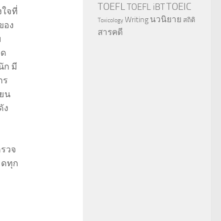
TOEFL
TOEIC
TOEFL iBT
ใจที่
นวนิยาย
Writing
สถิติ
Toxicology
้ของ
สารคดี
ย
ิด
ัก มี
าร
ียน
ดัง
ตรวจ
ยดทุก