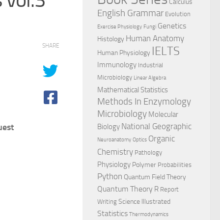
Calculus
English Grammar
Evolution
Genetics
Exercise Physiology
Fungi
Human Anatomy
Histology
SHARE
IELTS
Human Physiology
Immunology
Industrial
Microbiology
Linear Algebra
Mathematical Statistics
Methods In Enzymology
Microbiology
Molecular
National Geographic
uest
Biology
Organic
Neuroanatomy
Optics
Chemistry
Pathology
Physiology
Polymer
Probabilities
Python
Quantum Field Theory
Quantum Theory
R
Report
Science Illustrated
Writing
Statistics
Thermodynamics