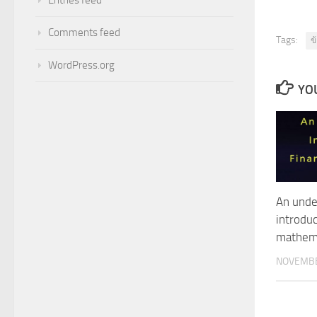
Comments feed
Tags:
ข
WordPress.org
YOU
An unde
introduc
mathem
NOVEMBE