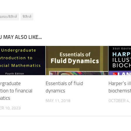
้อสอบฟิสิกส์
ฟิสิกส์
 MAY ALSO LIKE...
rgraduate
Essentials of fluid
Harper’s il
tion to financial
dynamics
biochemis
atics
MAY 11, 2018
OCTOBER 4,
R 10, 2023