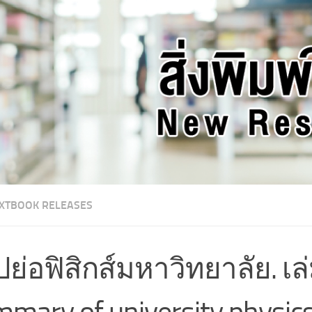
XTBOOK RELEASES
ปย่อฟิสิกส์มหาวิทยาลัย. เล่
mary of university physics