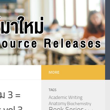
MORE
TAGS
ม 3 =
Academic Writing
Anatomy
Biochemistry
 vol.3
Book Series