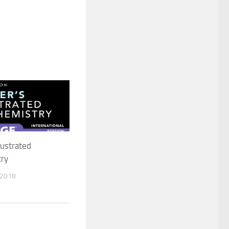
lustrated
try
 2018