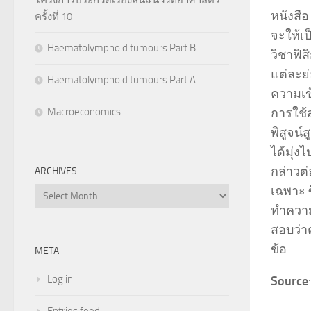
หนังสือ
ครั้งที่ 10
จะให้เป
Haematolymphoid tumours Part B
วิชาฟิ
แต่ละย่
Haematolymphoid tumours Part A
ความเข้
การใช้
Macroeconomics
พิสูจน์
ได้มุ่ง
กล่าวต่
ARCHIVES
เฉพาะ ซ
Archives
ทำความ
สอบว่า
ข้อ
META
Log in
Source
Entries feed