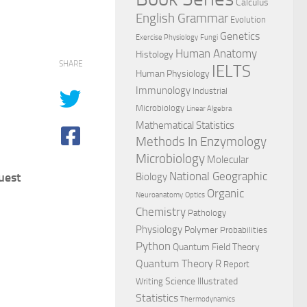
Calculus
English Grammar
Evolution
Genetics
Exercise Physiology
Fungi
Human Anatomy
Histology
SHARE
IELTS
Human Physiology
Immunology
Industrial
Microbiology
Linear Algebra
Mathematical Statistics
Methods In Enzymology
Microbiology
Molecular
National Geographic
uest
Biology
Organic
Neuroanatomy
Optics
Chemistry
Pathology
Physiology
Polymer
Probabilities
Python
Quantum Field Theory
Quantum Theory
R
Report
Science Illustrated
Writing
Statistics
Thermodynamics