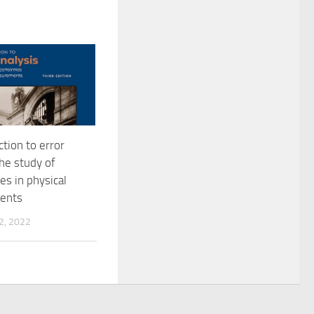
ction to error
the study of
es in physical
ents
, 2022