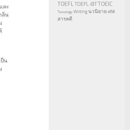
TOEFL
TOEIC
TOEFL iBT
ิและ
นวนิยาย
Writing
สถิติ
Toxicology
ลิ่น
สารคดี
ม
์
เป็น
ม