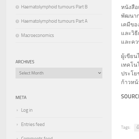
หนังสือ
Haematolymphoid tumours Part B
พัฒนาก
Haematolymphoid tumours Part A
เคมีขอ
และวิธ
Macroeconomics
และคว
ผู้เขีย
ARCHIVES
เทคโนโล
Archives
ประโยชน
ก้าวหน
SOURCE
META
Log in
Entries feed
Tags:
น
Comments feed