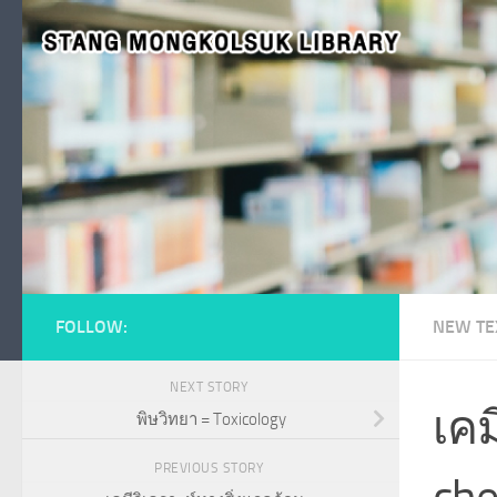
Skip to content
FOLLOW:
NEW TE
NEXT STORY
เค
พิษวิทยา = Toxicology
PREVIOUS STORY
che