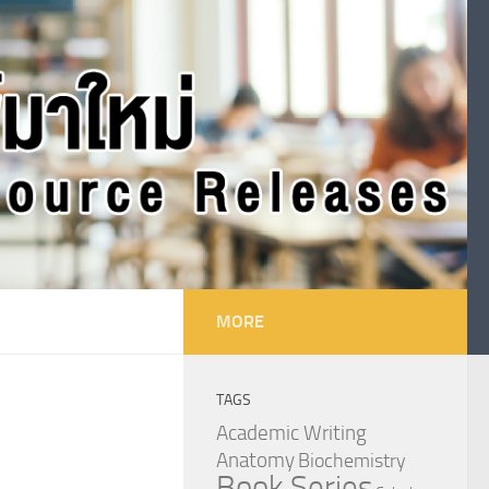
MORE
TAGS
Academic Writing
Anatomy
Biochemistry
Book Series