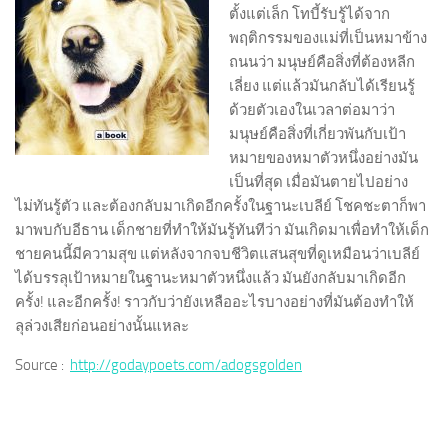
ตั้งแต่เล็ก โทบี้รับรู้ได้จาก
พฤติกรรมของแม่ที่เป็นหมาข้าง
ถนนว่า มนุษย์คือสิ่งที่ต้องหลีก
เลี่ยง แต่แล้วมันกลับได้เรียนรู้
ด้วยตัวเองในเวลาต่อมาว่า
มนุษย์คือสิ่งที่เกี่ยว
พันกับเป้า
หมายของหมาตัวหนึ่งอย่างมัน
เป็นที่สุด เมื่อมันตายไปอย่าง
ไม่ทันรู้ตัว และต้องกลับมาเกิดอีกครั้งในฐานะเบลีย์ โชคชะตาก็พา
มาพบกับอีธาน เด็กชายที่ทำให้มันรู้ทันทีว่า มันเกิดมาเพื่อทำให้เด็ก
ชายคนนี้มีความสุข แต่หลังจากจบชีวิตแสนสุขที่ดูเหมือนว่าเบลีย์
ได้บรรลุเป้าหมายในฐานะหมาตัวหนึ่งแล้ว มันยังกลับมาเกิดอีก
ครั้ง! และอีกครั้ง! ราวกับว่ายังเหลืออะไรบางอย่างที่มันต้องทำให้
ลุล่วงเสียก่อนอย่างนั้นแหละ
Source :
http://godaypoets.com/adogsgolden